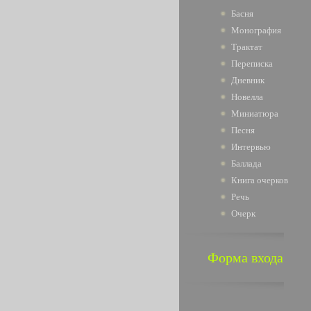
Басня
Монография
Трактат
Переписка
Дневник
Новелла
Миниатюра
Песня
Интервью
Баллада
Книга очерков
Речь
Очерк
Форма входа