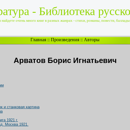
ратура - Библиотека русск
найдете очень много книг в разных жанрах - стихи, романы, повести, баллады, 
Главная
::
Произведения
::
Авторы
Арватов Борис Игнатьевич
ии
 и станковая картина
на
га 1921 г.
зд. Москва 1921.