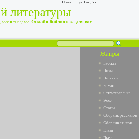
Приветствую Вас
,
Гость
ой литературы
Онлайн библиотека для вас.
эссе и так далее.
Жанры
Рассказ
Поэма
Повесть
Роман
Стихотворение
Эссе
Статья
Сборник рассказов
Сборник стихов
Глава
Пьеса