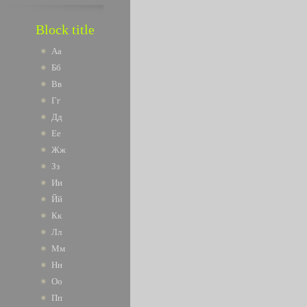
Block title
Аа
Бб
Вв
Гг
Дд
Ее
Жж
Зз
Ии
Йй
Кк
Лл
Мм
Нн
Оо
Пп