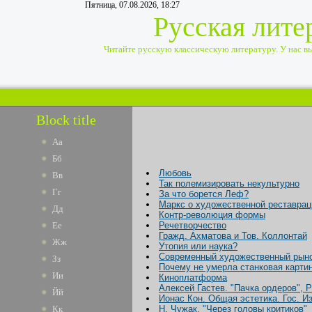
Пятница, 07.08.2026, 18:27
Русская лите
Читайте русскую классическую литературу. У нас вы 
Block title
Аа
Бб
Любовь
Вв
Так полемизировать некультурно
Гг
За что борется Леф?
Маркс о художественной реставрац
Дд
Контр-революция формы
Ее
Речетворчество
Гражд. Ахматова и Тов. Коллонтай
Жж
Утопия или наука?
Современный художественный рынок
Зз
Почему не умерла станковая карти
Ии
Киноплатформа
Алексей Гастев. "Пачка ордеров", Ри
Йй
Ионас Кон. Общая эстетика. Гос. И
Кк
Н. Чужак. "Через головы критиков"