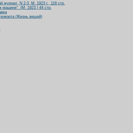
журнал, N 2-3, М. 1923 г., 118 стр.
 машине". (М. 1923.) 44 стр.
авка
атюморта (Жизнь вещей)
)