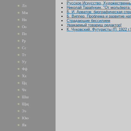
Русское Искусство, Художественный 
Лл
Николай Тарабукин. "От мольберта к
Б. И. Арватов: биографическая спр
Мм
Б. Виппер. Проблема и развитие н
Нн
Страдающие бессилием
Уважаемый товарищ редактор!
Оо
К. Чуковский. Футуристы (П. 1922 г.
Пп
Рр
Сс
Тт
Уу
Фф
Хх
Цц
Чч
Шш
Щщ
Ээ
Юю
Яя