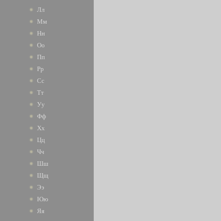
Лл
Мм
Нн
Оо
Пп
Рр
Сс
Тт
Уу
Фф
Хх
Цц
Чч
Шш
Щщ
Ээ
Юю
Яя