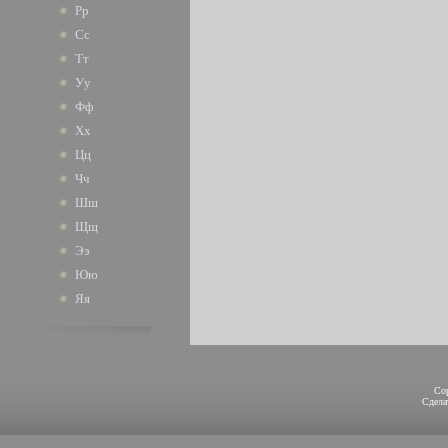
Рр
Сс
Тт
Уу
Фф
Хх
Цц
Чч
Шш
Щщ
Ээ
Юю
Яя
Co
Сдел