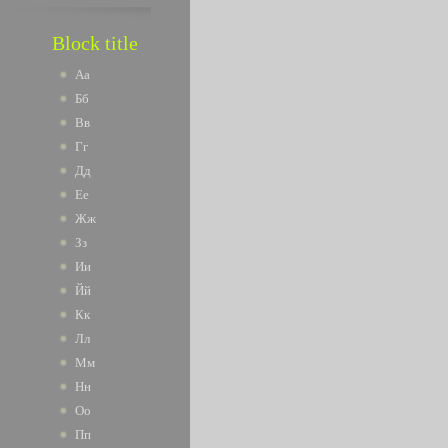
Block title
Аа
Бб
Вв
Гг
Дд
Ее
Жж
Зз
Ии
Йй
Кк
Лл
Мм
Нн
Оо
Пп