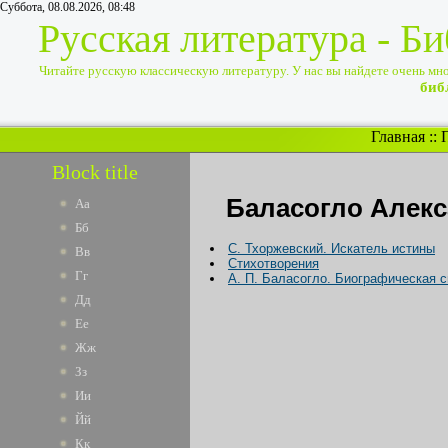
Суббота, 08.08.2026, 08:48
Русская литература - Б
Читайте русскую классическую литературу. У нас вы найдете очень много
биб
Главная
::
Block title
Баласогло Алек
Аа
Бб
С. Тхоржевский. Искатель истины
Вв
Стихотворения
Гг
А. П. Баласогло. Биографическая с
Дд
Ее
Жж
Зз
Ии
Йй
Кк