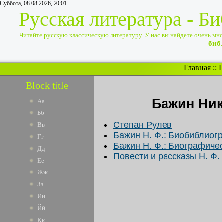
Суббота, 08.08.2026, 20:01
Русская литература - Б
Читайте русскую классическую литературу. У нас вы найдете очень много
биб
Главная
::
Block title
Бажин Ни
Аа
Бб
Степан Рулев
Вв
Бажин Н. Ф.: Биобиблиог
Гг
Бажин Н. Ф.: Биографиче
Дд
Повести и рассказы Н. Ф
Ее
Жж
Зз
Ии
Йй
Кк