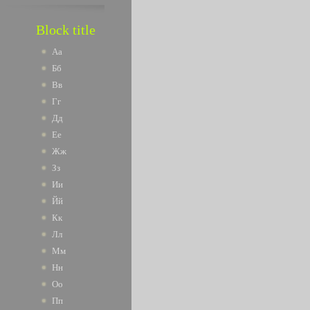
Block title
Аа
Бб
Вв
Гг
Дд
Ее
Жж
Зз
Ии
Йй
Кк
Лл
Мм
Нн
Оо
Пп