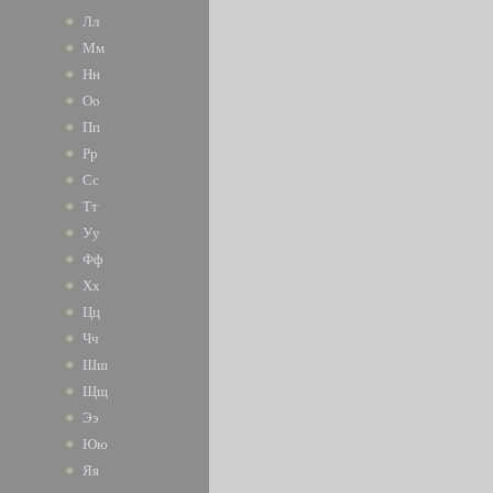
Лл
Мм
Нн
Оо
Пп
Рр
Сс
Тт
Уу
Фф
Хх
Цц
Чч
Шш
Щщ
Ээ
Юю
Яя