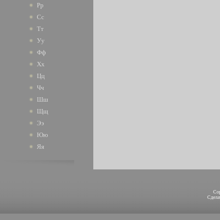
Рр
Сс
Тт
Уу
Фф
Хх
Цц
Чч
Шш
Щщ
Ээ
Юю
Яя
Co
Сдел