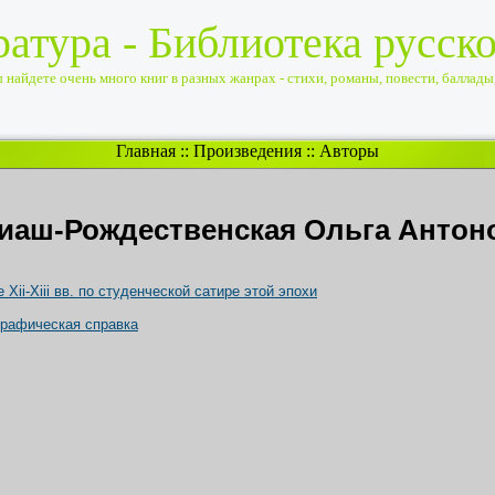
ратура - Библиотека русск
найдете очень много книг в разных жанрах - стихи, романы, повести, баллады, 
Главная
::
Произведения
::
Авторы
иаш-Рождественская Ольга Антон
ii-Xiii вв. по студенческой сатире этой эпохи
графическая справка