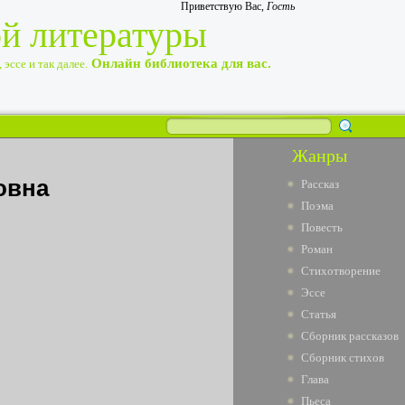
Приветствую Вас
,
Гость
ой литературы
Онлайн библиотека для вас.
эссе и так далее.
Жанры
овна
Рассказ
Поэма
Повесть
Роман
Стихотворение
Эссе
Статья
Сборник рассказов
Сборник стихов
Глава
Пьеса