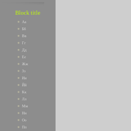
Block title
Аа
Бб
Вв
Гг
Дд
Ее
Жж
Зз
Ии
Йй
Кк
Лл
Мм
Нн
Оо
Пп