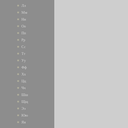
Лл
Мм
Нн
Оо
Пп
Рр
Сс
Тт
Уу
Фф
Хх
Цц
Чч
Шш
Щщ
Ээ
Юю
Яя