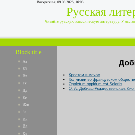
Воскресенье, 09.08.2026, 16:03
Русская лите
Читайте русскую классическую литературу. У нас вы 
Block title
Доб
Аа
Бб
Крестом и мечом
Вв
Коллизии во французском обществе X
Гг
Oppletum oppidum est Solariis
О. А. Добиаш-Рождественская: био
Дд
Ее
Жж
Зз
Ии
Йй
Кк