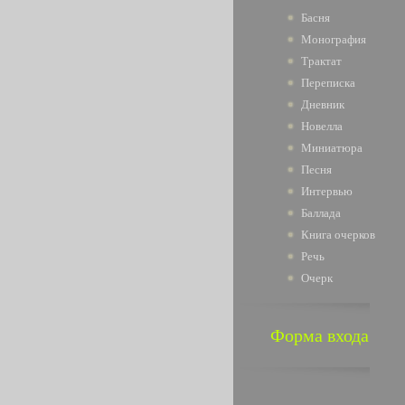
Басня
Монография
Трактат
Переписка
Дневник
Новелла
Миниатюра
Песня
Интервью
Баллада
Книга очерков
Речь
Очерк
Форма входа