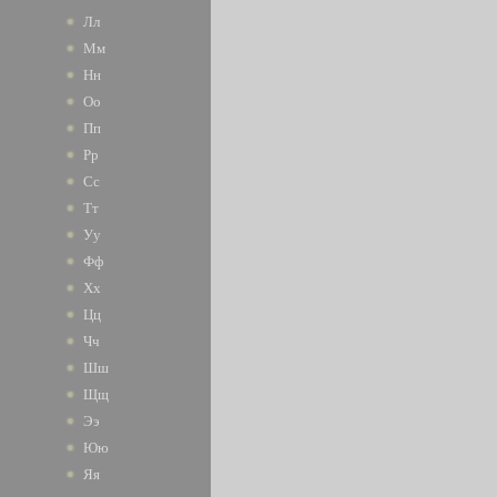
Лл
Мм
Нн
Оо
Пп
Рр
Сс
Тт
Уу
Фф
Хх
Цц
Чч
Шш
Щщ
Ээ
Юю
Яя