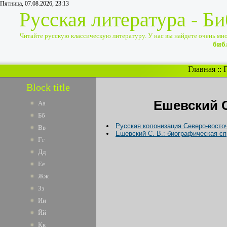
Пятница, 07.08.2026, 23:13
Русская литература - Б
Читайте русскую классическую литературу. У нас вы найдете очень много
биб
Главная
::
Block title
Ешевский 
Аа
Бб
Русская колонизация Северо-восточ
Вв
Ешевский С. В.: биографическая сп
Гг
Дд
Ее
Жж
Зз
Ии
Йй
Кк