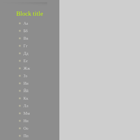
Block title
Аа
Бб
Вв
Гг
Дд
Ее
Жж
Зз
Ии
Йй
Кк
Лл
Мм
Нн
Оо
Пп