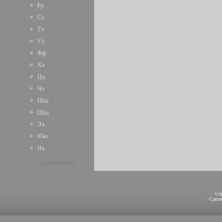
Рр
Сс
Тт
Уу
Фф
Хх
Цц
Чч
Шш
Щщ
Ээ
Юю
Яя
Co
Сдел