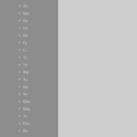
Лл
Мм
Нн
Оо
Пп
Рр
Сс
Тт
Уу
Фф
Хх
Цц
Чч
Шш
Щщ
Ээ
Юю
Яя