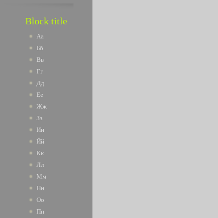
Block title
Аа
Бб
Вв
Гг
Дд
Ее
Жж
Зз
Ии
Йй
Кк
Лл
Мм
Нн
Оо
Пп