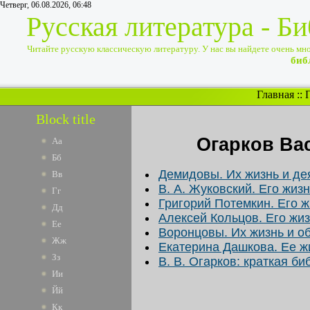
Четверг, 06.08.2026, 06:48
Русская литература - Б
Читайте русскую классическую литературу. У нас вы найдете очень много
биб
Главная
::
Block title
Огарков Ва
Аа
Бб
Демидовы. Их жизнь и де
Вв
В. А. Жуковский. Его жиз
Гг
Григорий Потемкин. Его 
Дд
Алексей Кольцов. Его жи
Ее
Воронцовы. Их жизнь и о
Жж
Екатерина Дашкова. Ее ж
Зз
В. В. Огарков: краткая б
Ии
Йй
Кк