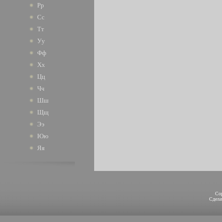
Рр
Сс
Тт
Уу
Фф
Хх
Цц
Чч
Шш
Щщ
Ээ
Юю
Яя
Co
Сдел