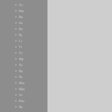
Лл
Мм
Нн
Оо
Пп
Рр
Сс
Тт
Уу
Фф
Хх
Цц
Чч
Шш
Щщ
Ээ
Юю
Яя