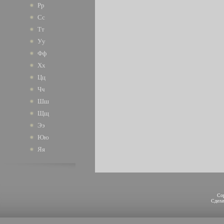
Рр
Сс
Тт
Уу
Фф
Хх
Цц
Чч
Шш
Щщ
Ээ
Юю
Яя
Co
Сдел