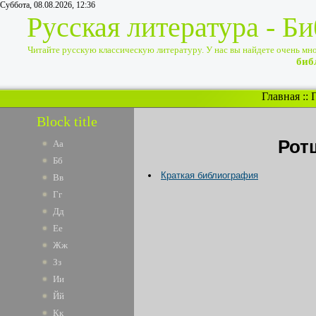
Суббота, 08.08.2026, 12:36
Русская литература - Б
Читайте русскую классическую литературу. У нас вы найдете очень много
биб
Главная
::
Block title
Рот
Аа
Бб
Краткая библиография
Вв
Гг
Дд
Ее
Жж
Зз
Ии
Йй
Кк