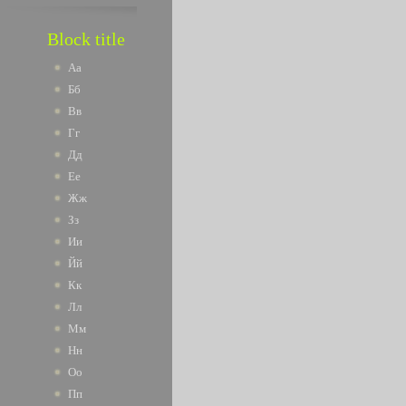
Block title
Аа
Бб
Вв
Гг
Дд
Ее
Жж
Зз
Ии
Йй
Кк
Лл
Мм
Нн
Оо
Пп