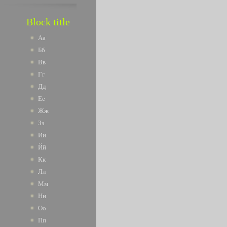
Block title
Аа
Бб
Вв
Гг
Дд
Ее
Жж
Зз
Ии
Йй
Кк
Лл
Мм
Нн
Оо
Пп