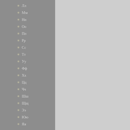
Лл
Мм
Нн
Оо
Пп
Рр
Сс
Тт
Уу
Фф
Хх
Цц
Чч
Шш
Щщ
Ээ
Юю
Яя