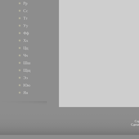
Рр
Сс
Тт
Уу
Фф
Хх
Цц
Чч
Шш
Щщ
Ээ
Юю
Яя
Co
Сдел