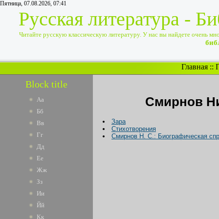
Пятница, 07.08.2026, 07:41
Русская литература - Б
Читайте русскую классическую литературу. У нас вы найдете очень много
биб
Главная
::
Block title
Смирнов Н
Аа
Бб
Зара
Вв
Стихотворения
Гг
Смирнов Н. С.: Биографическая сп
Дд
Ее
Жж
Зз
Ии
Йй
Кк