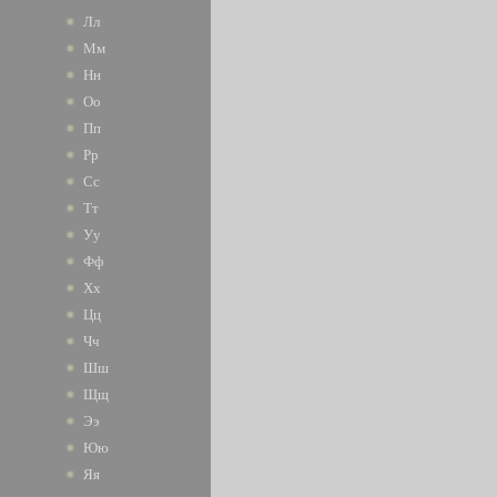
Лл
Мм
Нн
Оо
Пп
Рр
Сс
Тт
Уу
Фф
Хх
Цц
Чч
Шш
Щщ
Ээ
Юю
Яя