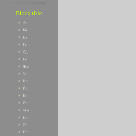
Block title
Аа
Бб
Вв
Гг
Дд
Ее
Жж
Зз
Ии
Йй
Кк
Лл
Мм
Нн
Оо
Пп