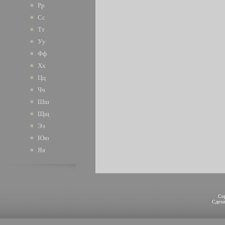
Рр
Сс
Тт
Уу
Фф
Хх
Цц
Чч
Шш
Щщ
Ээ
Юю
Яя
Co
Сдел