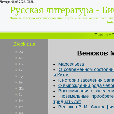
Четверг, 06.08.2026, 05:38
Русская литература - Б
Читайте русскую классическую литературу. У нас вы найдете очень много
биб
Главная
::
Block title
Венюков 
Аа
Бб
Марсельеза
Вв
О современном состояни
Гг
и Китая
Дд
К истории заселения Зап
Ее
О вырождении рода чело
Жж
Воспоминания о заселен
Зз
Поземельные приобрете
Ии
тридцать лет
Венюков В. И.: биографи
Йй
Кк