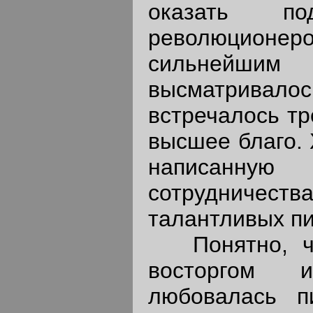
оказать по
революционер
сильнейш
высматрива
встречалось тр
высшее благо. 
написанную
сотрудничес
талантливых пи
Понятно, чт
восторгом 
любовалась п