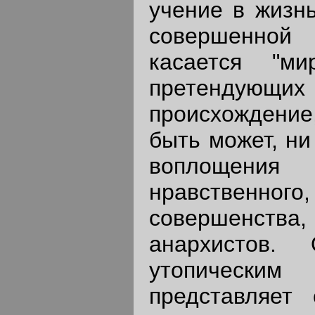
учение в жизнь
совершенно
касается "ми
претендующи
происхождени
быть может, ни
воплощения
нравственн
совершенст
анархистов.
утопическ
представляет