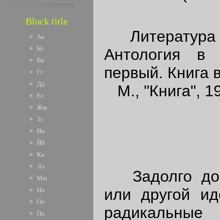
Block title
Литература р
Аа
Бб
Антология в
Вв
первый. Книга 
Гг
Дд
М., "Книга", 1
Ее
Жж
Зз
Ии
Йй
Кк
Лл
Задолго до 
Мм
или другой ид
Нн
Оо
радикальн
Пп