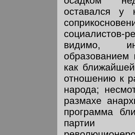
осадком нед
оставался у 
соприкосно
социалистов-р
видимо, ин
образованием 
как ближайшей 
отношению к ра
народа; несмот
размахе анарх
программа бл
партии с
революционер