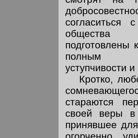
добросовестно
согласиться 
общества 
подготовлены 
полным вз
уступчивости и
Кротко, любо
сомневающег
стараются пе
своей веры в
принявшее для
огорченно уд