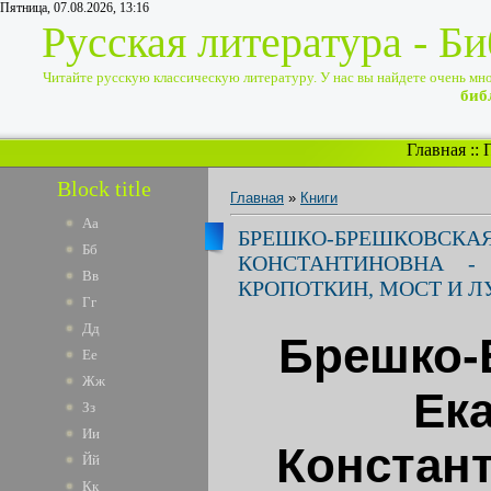
Пятница, 07.08.2026, 13:16
Русская литература - Б
Читайте русскую классическую литературу. У нас вы найдете очень много
биб
Главная
::
Block title
Главная
»
Книги
Аа
БРЕШКО-БРЕШК
Бб
КОНСТАНТИНОВНА -
Вв
КРОПОТКИН, МОСТ И 
Гг
Дд
Брешко-
Ее
Жж
Ек
Зз
Ии
Констант
Йй
Кк