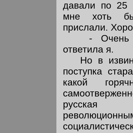
давали по 25 
мне хоть бы
прислали. Хор
- Очень да
ответила я.
Но в извинен
поступка стара
какой горяч
самоотверже
русская 
революцион
социалистиче