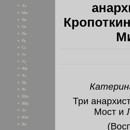
анархи
Лл
Мм
Кропоткин
Нн
Оо
М
Пп
Рр
Сс
Тт
Уу
Фф
Хх
Цц
Катерин
Чч
Шш
Три анархист
Щщ
Мост и 
Ээ
Юю
(Вос
Яя