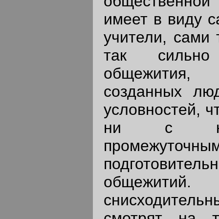
общественно
имеет в виду с
учители, сами 
так сильно
общежития,
созданных лю
условностей, ч
ни с как
промежуточным
подготовитель
общежит
снисходител
смотрят на т