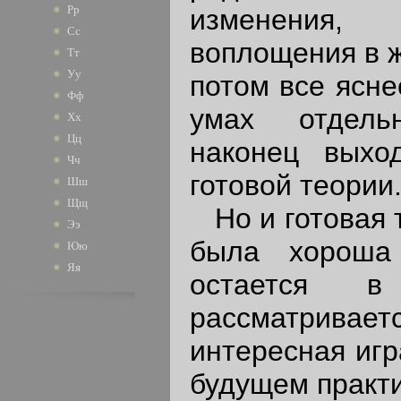
Рр
изменения,
Сс
воплощения в ж
Тт
Уу
потом все ясне
Фф
умах отдель
Хх
Цц
наконец выхо
Чч
готовой теории
Шш
Щщ
Но и готовая т
Ээ
была хороша
Юю
Яя
остается в
рассматриваетс
интересная игр
будущем практи