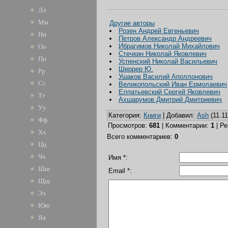
Лл
Мм
Другие авторы
Розен Андрей Евгеньевич
Нн
Петров Александр Андреевич
Ибрагимов Николай Михайлович
Оо
Стечкин Николай Яковлевич
Пп
Успенский Николай Васильевич
Шеррер Ю.
Рр
Ушаков Василий Аполлонович
Сс
Великопольский Иван Ермолаевич
Елпатьевский Сергей Яковлевич
Тт
Ахшарумов Дмитрий Дмитриевич
Уу
Категория
:
Книги
|
Добавил
:
Ash
(11.11
Фф
Просмотров
:
681
|
Комментарии
:
1
|
Ре
Хх
Всего комментариев
:
0
Цц
Чч
Имя *:
Шш
Email *:
Щщ
Ээ
Юю
Яя