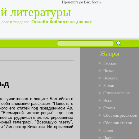
Приветствую Вас
,
Гость
ой литературы
Онлайн библиотека для вас.
эссе и так далее.
Жанры
Рассказ
Поэма
Повесть
льд
Роман
Стихотворение
е; участвовал в защите Балтийского
Эссе
а себя внимание рассказом "Повесть о
Статья
ного его статей под псевдонимом
Ар.
 "Всемирной иллюстрации", где под
Сборник рассказов
днее сотрудничал в иллюстрированных
мирный телеграф", "Всеобщую газету",
Сборник стихов
 и "Император Византии. Исторический
Глава
Пьеса