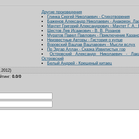
Другие произведения
Глинка Сергей Николаевич - Стихотворения
Баженов Александр Николаевич - Анакреон. Ла
Мачтет Григорий Александрович - Мачтет Г. А.:
Шестов Лев Исаакович - В. В. Розанов
Муратов Павел Павлович - Приключение Казано
Неизвестные Авторы - Гистория о купце
Воровский Вацлав Вацлавович - Мысли вслух
По Эдгар Аллан - Сказка Извилистых гор
Островский Александр Николаевич - Лак
Островский
Белый Андрей - Крещеный китаец
.2012)
йтинг
:
0.0
/
0