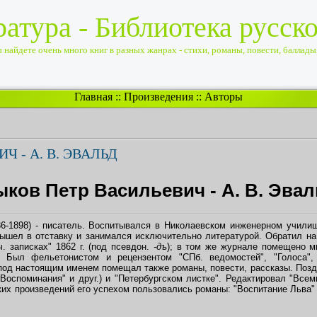
ратура - Библиотека русск
найдете очень много книг в разных жанрах - стихи, романы, повести, баллады, 
Главная
::
Произведения
::
Авторы
Ч - А. В. ЭВАЛЬД
ков Петр Васильевич - А. В. Эва
6-1898) - писатель. Воспитывался в Николаевском инженерном училищ
 вышел в отставку и занимался исключительно литературой. Обратил н
ч. записках" 1862 г. (под псевдон.
-дъ
); в том же журнале помещено м
Был фельетонистом и рецензентом "СПб. ведомостей", "Голоса",
под настоящим именем помещал также романы, повести, рассказы. Поз
"Воспоминания" и друг.) и "Петербургском листке". Редактировал "Все
ских произведений его успехом пользовались романы: "Воспитание Льва"