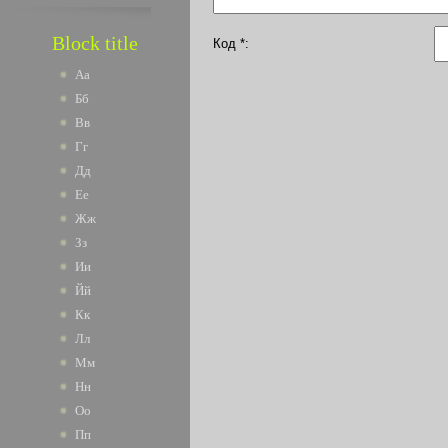
Block title
Код *:
Аа
Бб
Вв
Гг
Дд
Ее
Жж
Зз
Ии
Йй
Кк
Лл
Мм
Нн
Оо
Пп