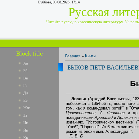
Суббота, 08.08.2026, 17:14
Русская лите
Читайте русскую классическую литературу. У нас вы 
Block title
Главная
»
Книги
Аа
БЫКОВ ПЕТР ВАСИЛЬЕВИ
Бб
Вв
Бы
Гг
Дд
Эвальд
(Аркадий Васильевич, 183
Ее
побережья в 1854-56 гг., после чего
Жж
том, как я командовал ротой" в "Оте
Прогрессистов, А. Ленивцев
и др. 
Зз
псевдонимами
Аревальд
и
Арлекин
и 
изданиях, "Историческом вестнике" (
Ии
"Улей", "Паровоз". Из беллетристиче
Йй
роман из эпохи имп. Александра I".
П. В. Б.
Кк