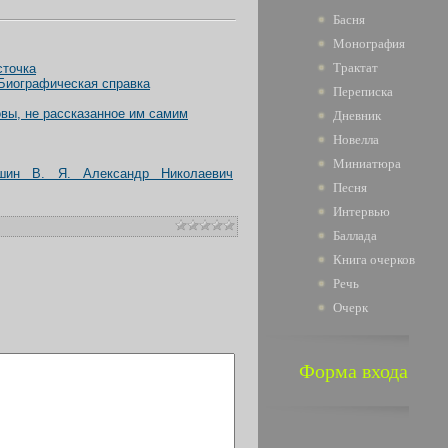
Басня
Монография
Трактат
сточка
 Биографическая справка
Переписка
вы, не рассказанное им самим
Дневник
Новелла
Миниатюра
шин В. Я. Александр Николаевич
Песня
Интервью
Баллада
Книга очерков
Речь
Очерк
Форма входа