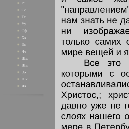
Рр
"направлением"
Сс
Тт
нам знать не д
Уу
ни изобража
Фф
Хх
только самих 
Цц
мире вещей и яв
Чч
Шш
Все это бы
Щщ
которыми с о
Ээ
Юю
останавливали
Яя
Христос,; хри
давно уже не г
слоях нашего о
мере в Петербу