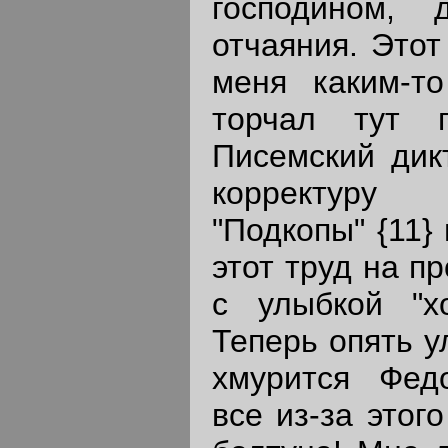
господином,
отчаяния. Это
меня каким-т
торчал тут 
Писемский дик
корректуру
"Подкопы" {11}
этот труд на п
с улыбкой "хо
Теперь опять у
хмурится Фед
все из-за этого