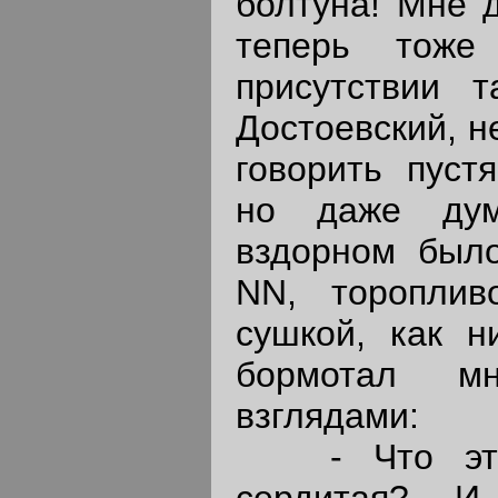
болтуна! Мне д
теперь тоже
присутствии т
Достоевский, н
говорить пуст
но даже дум
вздорном было
NN, тороплив
сушкой, как 
бормотал м
взглядами:
- Что это 
сердитая? И