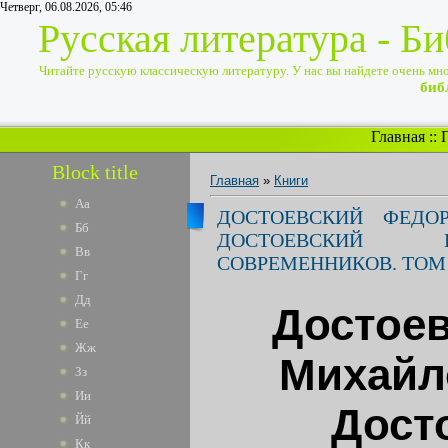
Четверг, 06.08.2026, 05:46
Русская литература - Б
Читайте русскую классическую литературу. У нас вы найдете очень много
биб
Главная
::
Block title
Главная
»
Книги
Аа
ДОСТОЕВСКИЙ ФЕДО
Бб
ДОСТОЕВСКИЙ 
Вв
СОВРЕМЕННИКОВ. ТОМ 
Гг
Дд
Достое
Ее
Жж
Михайло
Зз
Ии
Дост
Йй
Кк