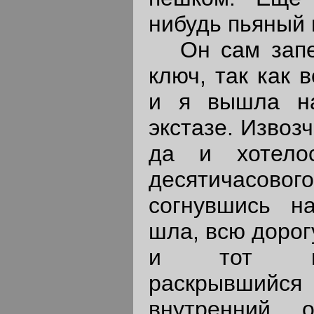
нибудь пьяный 
Он сам запер
ключ, так как 
и я вышла на
экстазе. Извоз
да и хотело
десятичас
согнувшись н
шла, всю дорог
и тот но
раскрывшийс
внутренний о