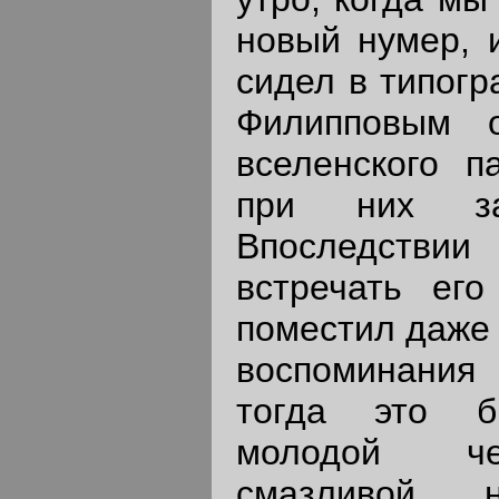
новый нумер, 
сидел в типогр
Филипповым 
вселенского п
при них з
Впоследстви
встречать ег
поместил даже 
воспоминания
тогда это б
молодой че
смазливой н