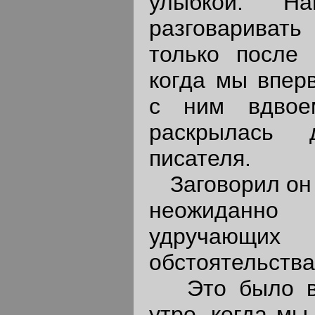
улыбкой: "Н
разговариват
только после 
когда мы впер
с ним вдвое
раскрылась 
писателя.
Заговорил он 
неожиданн
удручающ
обстоятельства
Это было в 
утро, когда мы