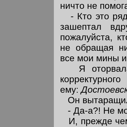
ничто не помог
- Кто это ряд
зашептал вдр
пожалуйста, кт
не обращая ни
все мои мины 
Я оторвала 
корректурного
ему:
Достоевск
Он вытаращил
- Да-а?! Не мо
И, прежде чем