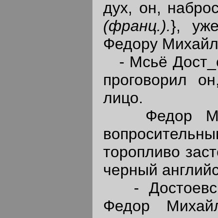
дух, он, набро
(франц.).
}, уж
Федору Михайл
- Мсьё Дост_о
проговорил он
лицо.
Федор Миха
вопроситель
торопливо заст
черный английс
- Достоевски
Федор Михай