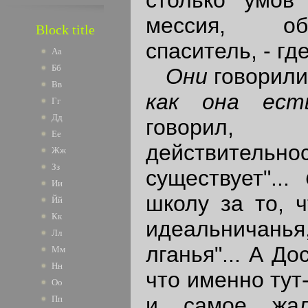
мессия, об
Block title
спаситель, - где
Аа
Бб
Они
говорили
Вв
как она ест
Гг
Дд
говорил
Ее
действительн
Жж
Зз
существует"...
Ии
школу за то, ч
Йй
Кк
идеальнича
Лл
лганья"... А Д
Мм
Нн
что именно тут
Оо
и самое жал
Пп