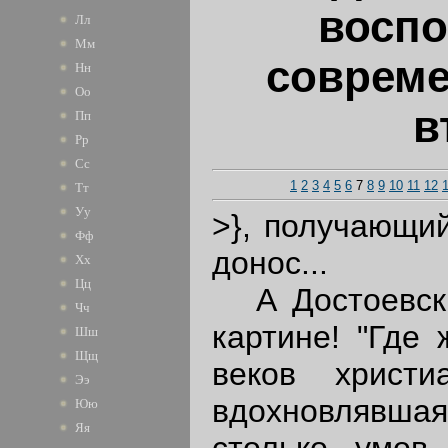
восп
Лл
Мм
совреме
Нн
Оо
в
Пп
Рр
Сс
1
2
3
4
5
6
7
8
9
10
11
12
Тт
Уу
>}, получающий
Фф
донос...
Хх
Цц
А Достоевски
Чч
картине! "Где 
Шш
Щщ
веков христи
Ээ
вдохновлявша
Юю
Яя
столько умов