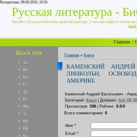
Воскресенье, 09.08.2026, 18:56
Русская литература - Б
Читайте русскую классическую литературу. У нас вы найдете очень много
биб
Главная
::
Block title
Главная
»
Книги
Аа
КАМЕНСКИЙ АНДРЕЙ
Бб
ЛИНКОЛЬН, ОСВОБО
Вв
АМЕРИКЕ
Гг
Дд
Каменский Андрей Васильевич - Авра
Ее
Категория
:
Книги
|
Добавил
:
Ash
(11.11
Жж
Просмотров
:
598
|
Рейтинг
:
0.0
/
0
Всего комментариев
:
0
Зз
Ии
Имя *:
Йй
Email *:
Кк