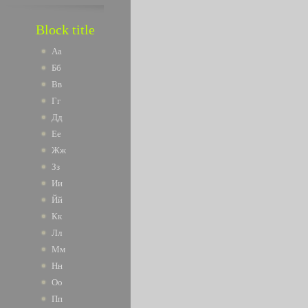
Block title
Аа
Бб
Вв
Гг
Дд
Ее
Жж
Зз
Ии
Йй
Кк
Лл
Мм
Нн
Оо
Пп