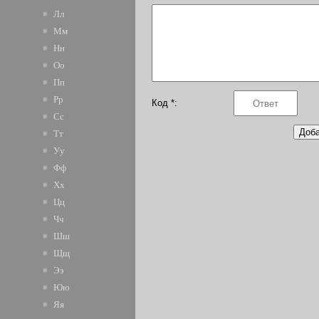
Лл
Мм
Нн
Оо
Пп
Рр
Код *:
Сс
Тт
Уу
Фф
Хх
Цц
Чч
Шш
Щщ
Ээ
Юю
Яя