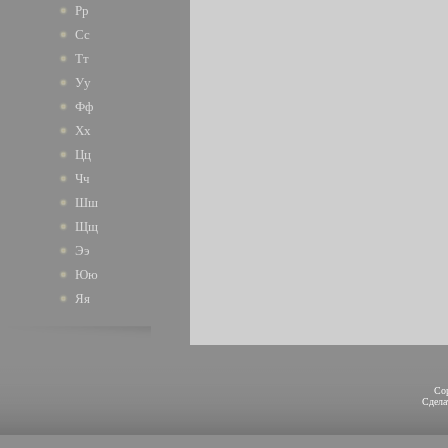
Рр
Сс
Тт
Уу
Фф
Хх
Цц
Чч
Шш
Щщ
Ээ
Юю
Яя
Co
Сдел