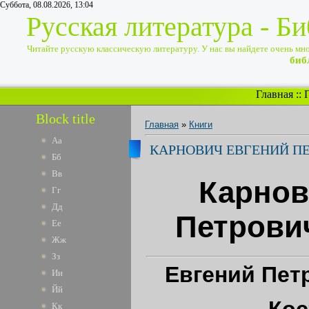
Суббота, 08.08.2026, 13:04
Русская литература - Б
Читайте русскую классическую литературу. У нас вы найдете очень много
биб
Главная
::
Block title
Главная
»
Книги
Аа
КАРНОВИЧ ЕВГЕНИЙ П
Бб
Вв
Карнов
Гг
Дд
Петрови
Ее
Жж
Зз
Евгений Пет
Ии
Йй
Ко
Кк