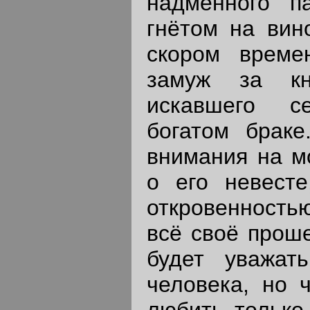
надменного п
гнётом на вин
скором време
замуж за кн
искавшего с
богатом браке
внимания на мо
о его невест
откровенность
всё своё проше
будет уважать
человека, но 
любить только 