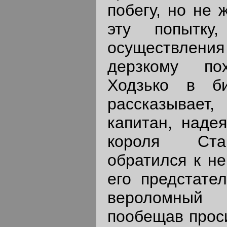
побегу, но не 
эту попытку
осуществлен
дерзкому по
Ходзько в б
рассказывае
капитан, наде
короля Стан
обратился к не
его предстател
вероломны
пообещав проси