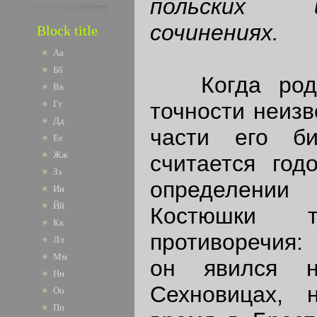
польских 
сочинениях.
Block title
Аа
Бб
Когда родил
Вв
точности неизв
Гг
Дд
части его б
Ее
Жж
считается год
Зз
определени
Ии
Йй
Костюшки т
Кк
противоречия:
Лл
Мм
он явился 
Нн
Сехновицах, 
Оо
Пп