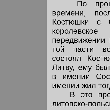
По прошест
времени, пос
Костюшки с 
королевск
передвижении 
той части во
состоял Кост
Литву, ему был
в имении Сос
имении жил тог
В это время
литовско-пол