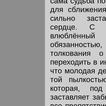
сама судьба по
для сближения
сильно заст
сердце. С у
влюблённый
обязанность
толкования о
переходить в и
что молодая д
той пылкостью
которая, по
заставляет заб
все препятстви