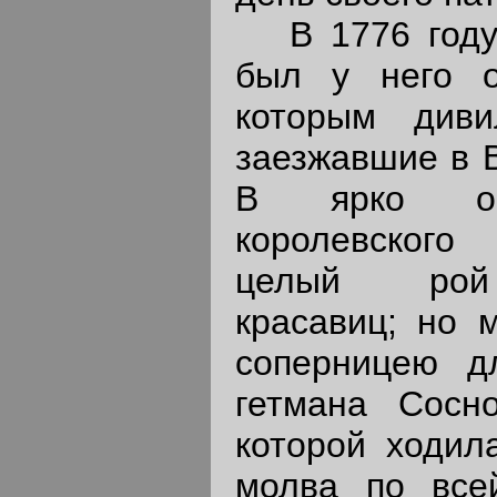
В 1776 году,
был у него о
которым див
заезжавшие в 
В ярко ос
королевског
целый рой 
красавиц; но 
соперницею д
гетмана Сосно
которой ходила
молва по все