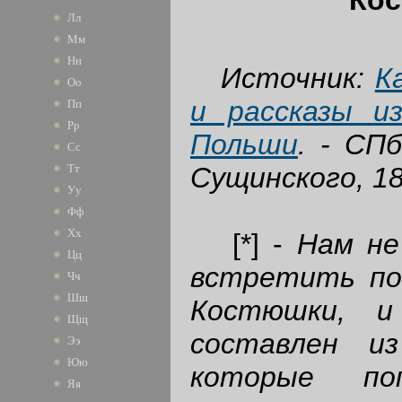
Лл
Мм
Нн
Источник:
К
Оо
и рассказы и
Пп
Рр
Польши
. - СП
Сс
Сущинского, 187
Тт
Уу
Фф
Хх
[*] -
Нам не
Цц
встретить по
Чч
Шш
Костюшки, и
Щщ
составлен из
Ээ
Юю
которые по
Яя