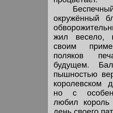
Беспечный С
окружённый б
обворожител
жил весело, 
своим приме
поляков пе
будущем. Ба
пышностью вер
королевском д
но с особен
любил король 
день своего па