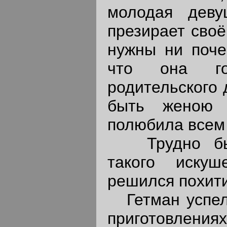
молодая деву
презирает своё
нужны ни почес
что она го
родительского 
быть женою ч
полюбила всем
Трудно было
такого иску
решился похит
Гетман успел 
приготовлени