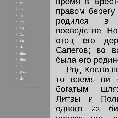
время в Брест
Рр
правом берегу 
Сс
Тт
родился в 
Уу
воеводстве Но
Фф
Хх
отец его де
Цц
Чч
Сапегов; во в
Шш
была его родин
Щщ
Ээ
Род Костюшки
Юю
то время ни 
Яя
богатым шля
Литвы и Пол
одного из би