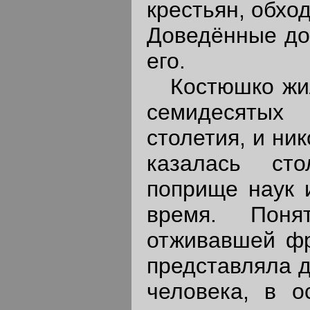
крестьян, обхо
Доведённые до 
его.
Костюшко жил
семидесятых
столетия, и ни
казалась ст
поприще наук и
время. Поня
отживавшей фр
представляла д
человека, в о