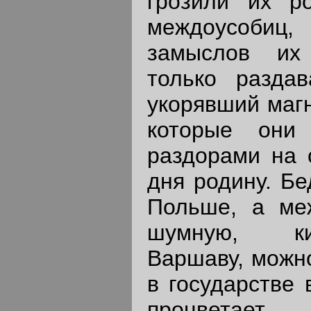
грозили их р
междоусоби
замыслов их
только раздав
укорявший магн
которые они
раздорами на 
дня родину. Бе
Польше, а ме
шумную, к
Варшаву, можно
в государстве 
процветает.