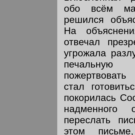
обо всём ма
решился объяс
На объяснени
отвечал през
угрожала разл
печальную
пожертвовать
стал готовить
покорилась Сос
надменного 
переслать пи
этом письме