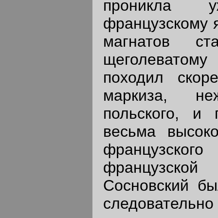
проникла 
французскому я
магнатов ст
щеголеватом
походил скор
маркиза, н
польского, и 
весьма высок
французског
французско
Сосновский бы
следовательно