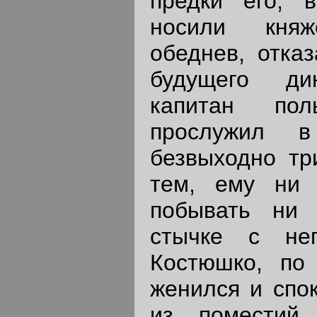
предки его, 
носили княж
обеднев, отказ
будущего дик
капитан пол
прослужил в
безвыходно тр
тем, ему ни 
побывать ни
стычке с неп
Костюшко, по 
женился и спо
из поместий