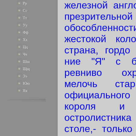
железной англо
Рр
Сс
презрительно
Тт
обособленно
Уу
Фф
жестокой коло
Хх
страна, гордо
Цц
Чч
ние "Я" с б
Шш
Щщ
ревниво ох
Ээ
мелочь ста
Юю
Яя
официального
короля и 
остролистника
столе,- только