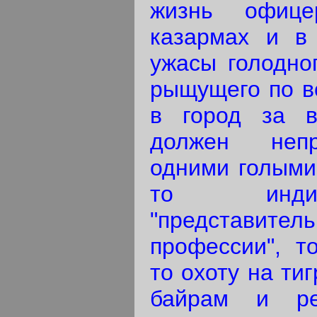
жизнь офиц
казармах и в 
ужасы голодног
рыщущего по вс
в город за в
должен непр
одними голыми 
то индий
"представител
профессии", т
то охоту на ти
байрам и ре