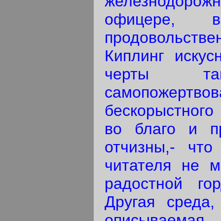
железнодоро
офицере, 
продовольст
Киплинг искус
черты так
самопожертв
бескорыстного 
во благо и п
отчизны,- что
читателя не м
радостной го
Другая среда
описываемая