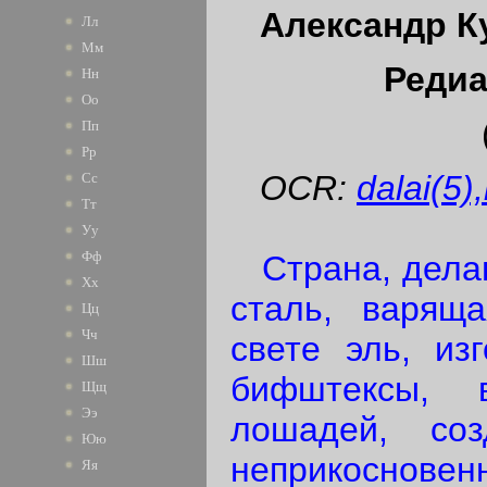
Александр К
Лл
Мм
Редиа
Нн
Оо
Пп
Рр
OCR:
dalai(5)
Сс
Тт
Уу
Фф
Страна, дела
Хх
сталь, варящ
Цц
Чч
свете эль, из
Шш
бифштексы, 
Щщ
Ээ
лошадей, со
Юю
неприкоснов
Яя