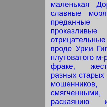
маленькая До
славные моря
преданные 
проказливые
отрицательн
вроде Урии Гип
плутоватого м-
фраке, жест
разных старых 
мошенников
смягченными
раскаянию 