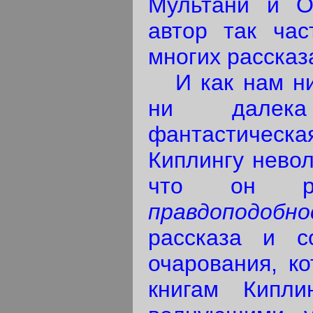
Мультани и О
автор так час
многих рассказ
И как нам ни 
ни далек
фантастическ
Киплингу невол
что он рас
правдоподобн
рассказа и с
очарования, ко
книгам Кипли