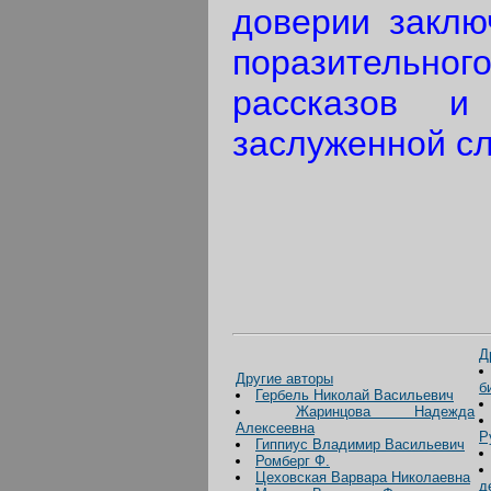
доверии заклю
поразительн
рассказов 
заслуженной с
Д
Другие авторы
б
Гербель Николай Васильевич
Жаринцова Надежда
Алексеевна
Р
Гиппиус Владимир Васильевич
Ромберг Ф.
Цеховская Варвара Николаевна
д