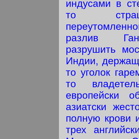
индусами в сте
то стра
переутомленн
разлив Ган
разрушить мос
Индии, держащи
то уголок гаре
то владетел
европейски о
азиатски жесто
полную крови 
трех английск