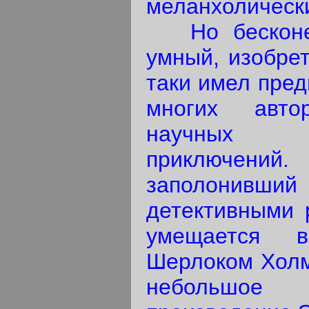
меланхолически
Но бесконеч
умный, изобрет
таки имел пред
многих авто
научных 
приключений
заполонивши
детективными р
умещается 
Шерлоком Холмс
небольшо