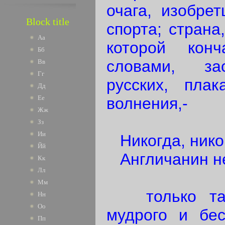
очага, изобре
Block title
спорта; страна
Аа
которой конч
Бб
словами, за
Вв
Гг
русских, плак
Дд
Ее
волнения,-
Жж
Зз
Ии
Никогда, никог
Йй
Англичанин не
Кк
Лл
Мм
только така
Нн
Оо
мудрого и бес
Пп