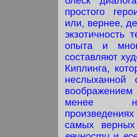
блеск диалог
простого геро
или, вернее, д
экзотичность т
опыта и мног
составляют ху
Киплинга, кото
неслыханной
воображением 
менее на
произведениях
самых верных 
вечности
и
вс