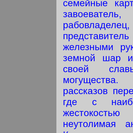
семейные кар
завоеват
рабовладел
представитель 
железными ру
земной шар и
своей слав
могущества.
рассказов пер
где с наиб
жестокост
неутолимая ан