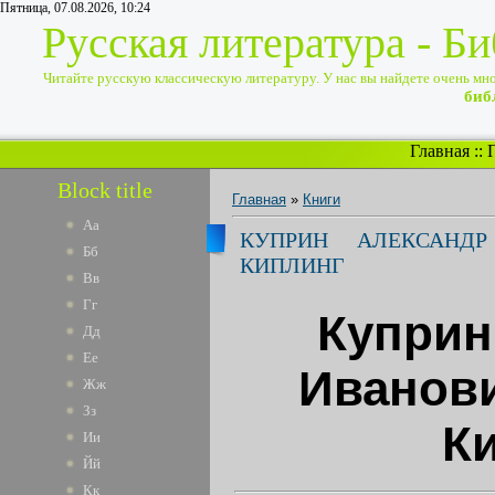
Пятница, 07.08.2026, 10:24
Русская литература - Б
Читайте русскую классическую литературу. У нас вы найдете очень много
биб
Главная
::
Block title
Главная
»
Книги
Аа
КУПРИН АЛЕКСАНДР
Бб
КИПЛИНГ
Вв
Гг
Куприн
Дд
Ее
Иванови
Жж
Зз
К
Ии
Йй
Кк