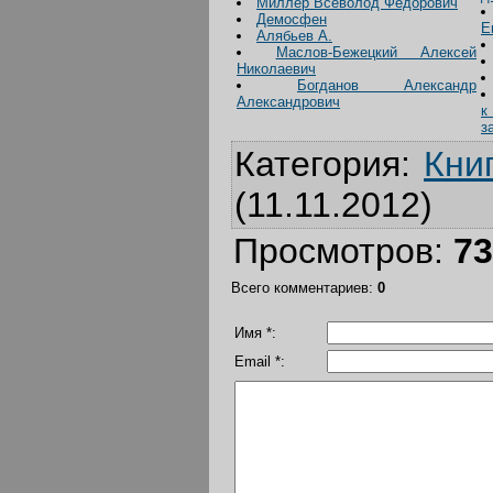
Миллер Всеволод Федорович
Демосфен
Е
Алябьев А.
Маслов-Бежецкий Алексей
Николаевич
Богданов Александр
Александрович
к
з
Категория
:
Кни
(11.11.2012)
Просмотров
:
73
Всего комментариев
:
0
Имя *:
Email *: