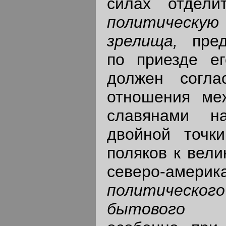
силах отдел
политичес
зрелища,
пре
по приезде е
должен согла
отношения ме
славянами н
двойной точк
поляков к вели
северо-америка
политическо
бытового д