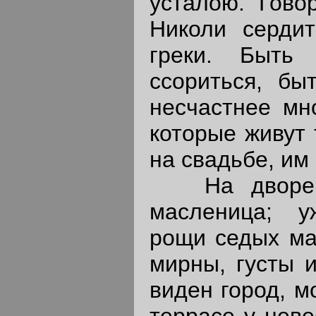
усталою. Говор
Николи сердит
греки. Быть
ссориться, бы
несчастнее мно
которые живут 
на свадьбе, им 
На дворе ф
масленица; у
рощи седых ма
мирны, густы и
виден город, м
террасе у неве