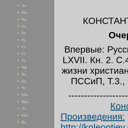
Лл
Мм
КОНСТАН
Нн
Оо
Оче
Пп
Рр
Впервые: Русск
Сс
Тт
LXVII. Кн. 2. С
Уу
Фф
жизни христиан
Хх
ПССиП, Т.3., 
Цц
Чч
--------------------
Шш
Щщ
Кон
Ээ
Произведения:
Юю
Яя
http://knleontiev