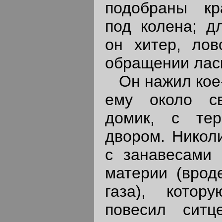
подобраны кр
под колена; д
он хитер, лов
обращении ласк
Он нажил кое-ч
ему около с
домик, с те
двором. Николи
с занавесами 
материи (вроде
газа), кото
повесил ситц