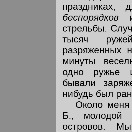
праздниках,
беспорядков
стрельбы. Случ
тысяч руже
разряженных н
минуты весел
одно ружье 
бывали заряж
нибудь был ран
Около меня с
Б., молодой 
островов. М