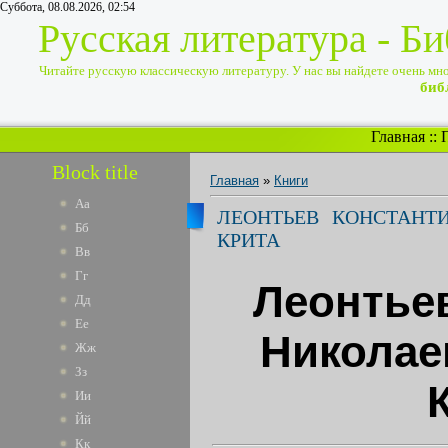
Суббота, 08.08.2026, 02:54
Русская литература - Б
Читайте русскую классическую литературу. У нас вы найдете очень много
биб
Главная
::
Block title
Главная
»
Книги
Аа
ЛЕОНТЬЕВ КОНСТАНТ
Бб
КРИТА
Вв
Гг
Леонтье
Дд
Ее
Николае
Жж
Зз
Ии
Йй
Кк