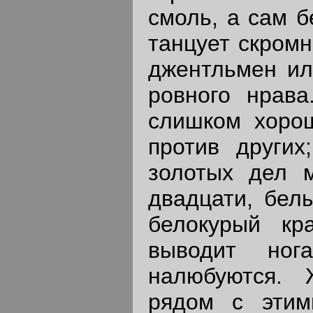
смоль, а сам б
танцует скромн
джентльмен ил
ровного нрав
слишком хорош
против других
золотых дел м
двадцати, бел
белокурый кр
выводит ног
налюбуются.
Жа
рядом с этим