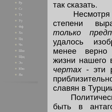
так сказать.
Рр
Сс
Несмотря н
Тт
степени выр
Уу
Фф
только пред
Хх
Цц
удалось изо
Чч
менее верно 
Шш
Щщ
жизни нашего 
Ээ
чертах
- эти 
Юю
Яя
приблизительн
славян в Турци
Политически
быть в антаг