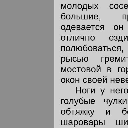
молодых сос
большие, пр
одевается он
отлично езд
полюбоваться
рысью греми
мостовой в го
окон своей нев
Ноги у него 
голубые чулки
обтяжку и б
шаровары ши