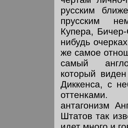
русским ближ
прусским не
Купера, Бичер-
нибудь очерках
же самое отнош
самый англо
который виден
Диккенса, с н
оттенками.
антагонизм Ан
Штатов так изв
идет много и го