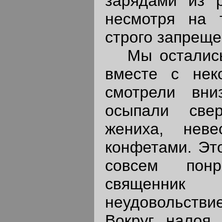
зарядами из р
несмотря на 
строго запреще
Мы остались 
вместе с нек
смотрели вни
осыпали све
жениха, нев
конфетами. Это
совсем пон
священни
неудовольстви
Вокруг налоя 