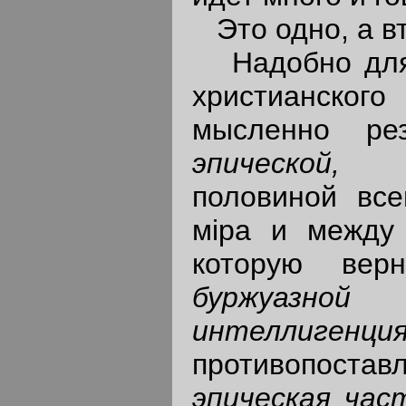
Это одно, а вт
Надобно для 
христианского
мысленно ре
эпическ
половиной всег
мiра и между 
которую вер
буржуазно
интеллигенция
противопоста
эпическая час