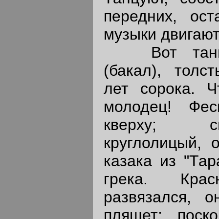
передних, ос
музыки двигают
Вот танцуе
(бакал), толс
лет сорока. 
молодец! Фес
кверху; с
круглолицый, 
казака из "Тар
грека. Кра
развязался, 
пляшет; поско