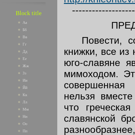
--------------------
Block title
ПРЕ
Аа
Бб
Вв
Повести, со
Гг
книжки, все из
Дд
Ее
юго-славяне я
Жж
мимоходом. Эт
Зз
Ии
совершенная 
Йй
нельзя вместе
Кк
Лл
что греческая
Мм
славянской бро
Нн
Оо
разнообразнее,
Пп