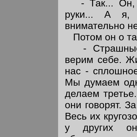
- Так... Он, 
руки... А я,
внимательно н
Потом он о так
- Страшные 
верим себе. Ж
нас - сплошно
Мы думаем одн
делаем третье.
они говорят. З
Весь их кругозо
у других о