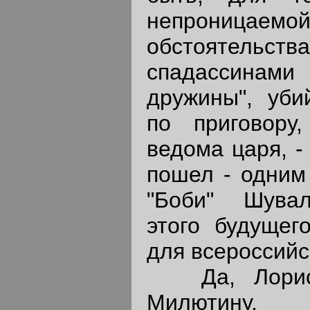
непроницае
обстоятельс
спадассин
дружины", уби
по приговору
ведома царя, -
пошел - одним 
"Боби" Шува
этого будущег
для всероссийс
Да, Лорису
Милютину.