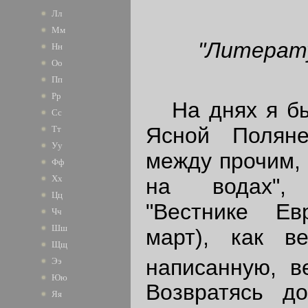
Лл
Мм
"Литерат
Нн
Оо
Пп
Рр
На днях я был
Сс
Ясной Полян
Тт
Уу
между прочим, 
Фф
Хх
на водах",
Цц
"Вестнике Е
Чч
Шш
март), как в
Щщ
написанную, в
Ээ
Юю
Возвратясь д
Яя