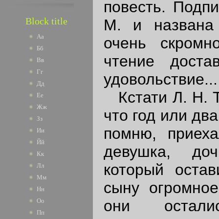
повесть. Подпи
Block title
М. и названа 
Аа
очень скромн
Бб
чтение доста
Вв
Гг
удовольствие...
Дд
Кстати Л. Н. Т
Ее
Жж
что год или дв
Зз
помню, приех
Ии
Йй
девушка, доч
Кк
который оста
Лл
Мм
сыну огромное
Нн
Оо
они остал
Пп