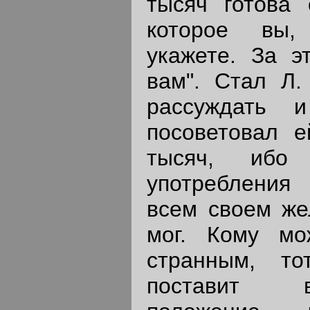
тысяч готова 
которое вы,
укажете. За э
вам". Стал Л.
рассуждать 
посоветовал е
тысяч, ибо 
употребления
всем своем же
мог. Кому мо
странным, т
поставит в