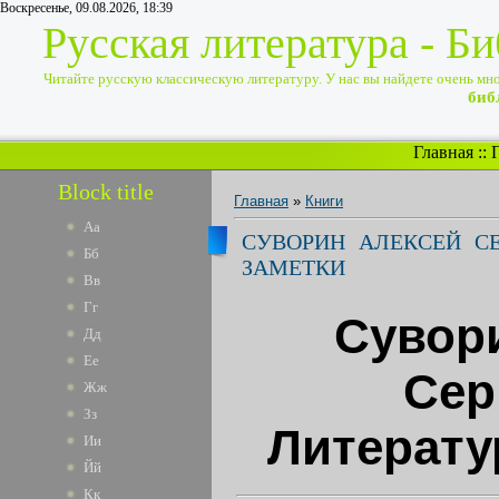
Воскресенье, 09.08.2026, 18:39
Русская литература - Б
Читайте русскую классическую литературу. У нас вы найдете очень много
биб
Главная
::
Block title
Главная
»
Книги
Аа
СУВОРИН АЛЕКСЕЙ СЕ
Бб
ЗАМЕТКИ
Вв
Гг
Сувор
Дд
Ее
Сер
Жж
Зз
Литерату
Ии
Йй
Кк