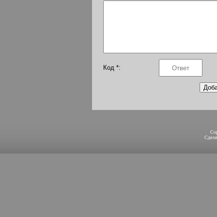
Код *:
Co
Сдел