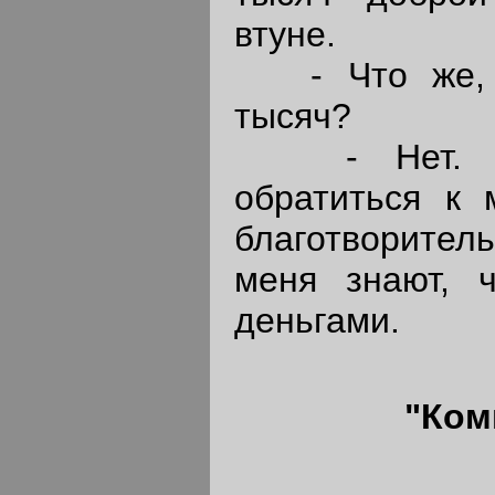
втуне.
- Что же, о
тысяч?
- Нет. Я 
обратиться к 
благотворите
меня знают, 
деньгами.
"Ком