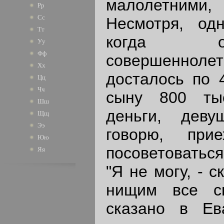
малолетними
Рр
Сс
Несмотря, одн
Тт
когда о
Уу
Фф
совершенно
Хх
досталось по 
Цц
Чч
сыну 800 ты
Шш
деньги, дев
Щщ
Ээ
говорю, при
Юю
посоветоваться
Яя
"Я не могу, - с
нищим все св
сказано в Ев