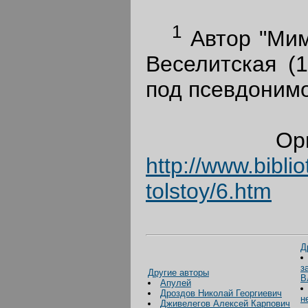
1
Автор "Мим
Веселитская (1
под псевдонимо
Оригин
http://www.biblio
tolstoy/6.htm
Д
з
Другие авторы
В
Апулей
Дроздов Николай Георгиевич
н
Дживелегов Алексей Карпович