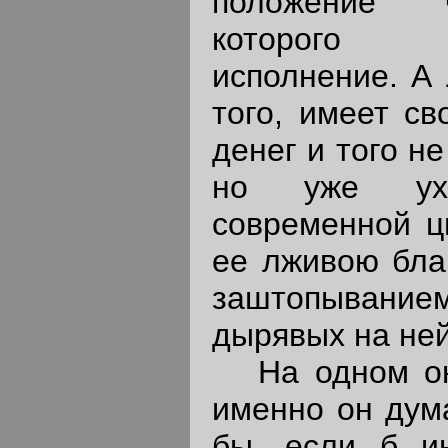
положение ч
которого 
исполнение. А 
того, имеет св
денег и того н
но уже ухо
современной ц
ее лживою бла
заштопывани
дырявых на ней
На одном он 
именно он дум
бы, если б и