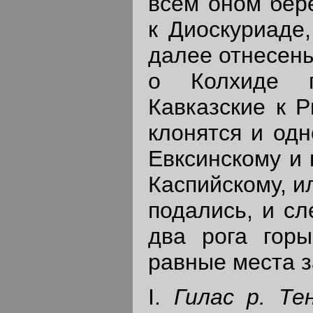
всем оном бере
к Диоскуриаде,
далее отнесены.
о Колхиде г
Кавказские к Р
клонятся и од
Евксинскому и 
Каспийскому, и
подались, и сл
два рога горы
равные места з
I.
Гилас р. Те