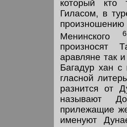
который кто 
Гиласом, в тур
произнош
6
Менинского
произносят Т
аравляне так и
Багадур хан с
гласной литеры
разнится от Д
называют До
прилежащие же
именуют Дуна