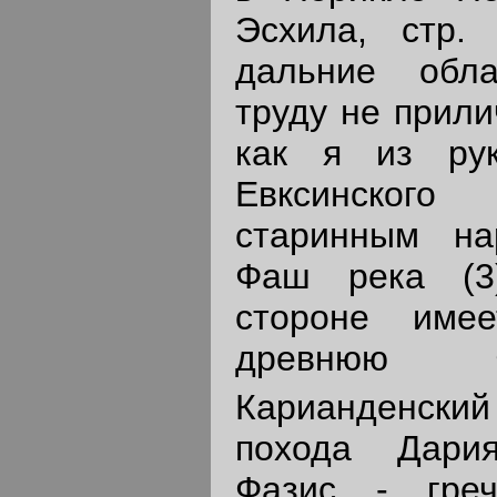
Эсхила, стр.
дальние обла
труду не прили
как я из рук
Евксинского
старинным на
Фаш река (3
стороне име
древнюю Ф
Карианденск
похода Дари
Фазис - греч