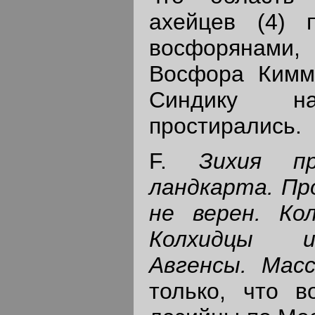
ахейцев (4) 
восфорянами,
Восфора Кимм
Синдику 
простирались.
F.
Зихия пр
ландкарта. Пр
не верен. Ко
Колхидцы и
Авгенсы. Мас
только, что в