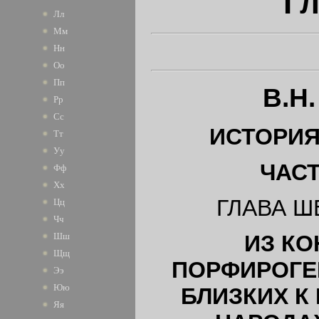
Гл
Лл
Мм
Нн
Оо
Пп
В.Н
Рр
Сс
ИСТОРИЯ
Тт
Уу
ЧАС
Фф
Хх
ГЛАВА 
Цц
Чч
ИЗ КО
Шш
Щщ
ПОРФИРОГЕ
Ээ
Юю
БЛИЗКИХ К
Яя