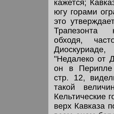
кажется; Кавка
югу горами огр
это утверждает
Трапезонта 
обходя, час
Диоскуриаде,
"Недалеко от Д
он в Перипле 
стр. 12, виде
такой величи
Кельтические г
верх Кавказа п