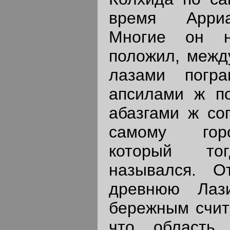
время Арриа
Многие он н
положил, межд
лазами погр
апсилами ж по
абазгами ж со
самому горо
который тог
назывался. 
древнюю Лаз
бережным счита
что область