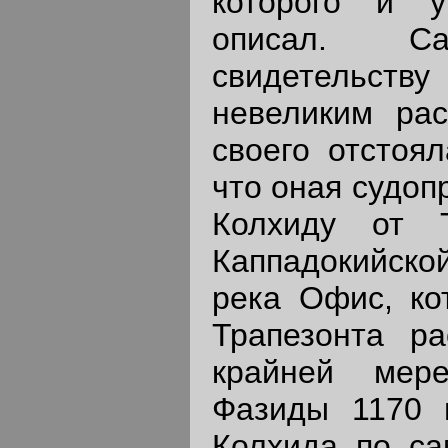
которого и у
описал. 
свидетельству 
невеликим рас
своего отстоял
что оная судоп
Колхиду от Т
Каппадокийско
река Офис, ко
Трапезонта р
крайней мер
Фазиды 1170 
Колхида по са