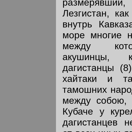
размерявший
Лезгистан, как
внутрь Кавказ
море многие н
между кото
акушинцы, к
дагистанцы (8)
хайтаки и та
тамошних наро
между собою, 
Кубаче у куре
дагистанцев н