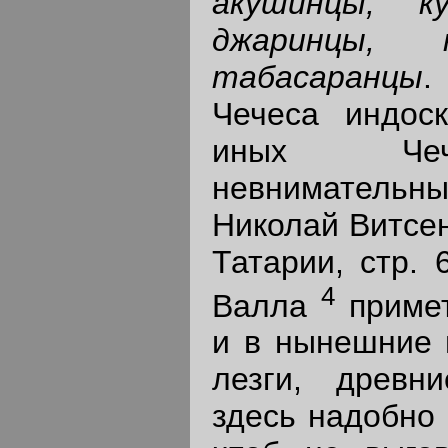
акушинцы, ку
джаринцы, к
табасаранцы
.
Чечеса индос
иных Чеч
невнимательн
Николай Витсен
Татарии, стр. 
4
Валла
примет
и в нынешние 
лезги, древн
здесь надобно 