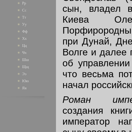
Рр
сын, владел в
Сс
Киева Олег
Тт
Уу
Порфирородный
Фф
при Дунай, Дне
Хх
Цц
Волге и далее 
Чч
Шш
об управлении
Щщ
что весьма по
Ээ
Юю
начал российск
Яя
Роман импе
создания книг
император на