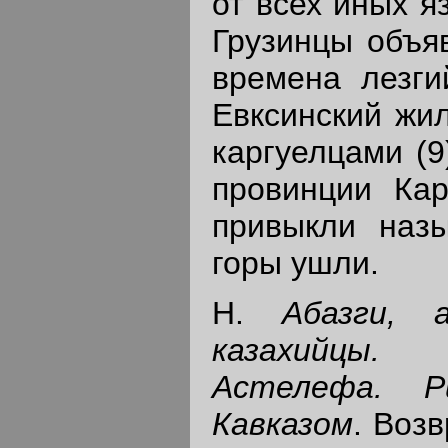
от всех иных я
Грузинцы объяв
времена лезг
Евксинский жил
каргуелцами (9
провинции Кар
привыкли назы
горы ушли.
Н.
Абазги, 
казахийцы
Астелефа. Р
Кавказом
. Воз