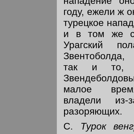
нападение он
году, ежели ж о
турецкое напад
и в том же с
Урагский по
Звентоболда, 
так и то, ч
Звендеболдо
малое время
владели из-
разоряющих.
С.
Турок вен