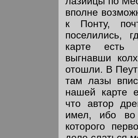
лазийцы по Мео
вполне возможн
к Понту, по
поселились, 
карте есть 
выгнавши колх
отошли. В Пеут
там лазы впис
нашей карте е
что автор др
имел, ибо во
которого перв
деле слаться м