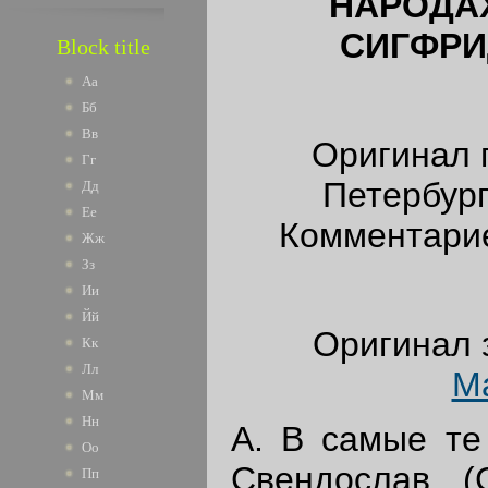
НАРОДА
СИГФРИ
Block title
Аа
Бб
Вв
Оригинал 
Гг
Петербург
Дд
Ее
Комментариев
Жж
Зз
Ии
Йй
Оригинал 
Кк
Лл
М
Мм
Нн
А. В самые те
Оо
Свендослав (С
Пп