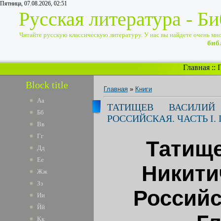
Пятница, 07.08.2026, 02:51
Русская литература - Б
Читайте русскую классическую литературу. У нас вы найдете очень много
биб
Главная
::
Block title
Главная
»
Книги
Аа
ТАТИЩЕВ ВАСИЛИЙ
Бб
РОССИЙСКАЯ. ЧАСТЬ I. 
Вв
Гг
Татищ
Дд
Ее
Никити
Жж
Зз
Российск
Ии
Йй
Кк