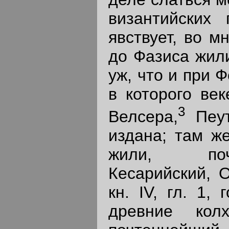
византийских 
явствует, во м
до Фазиса жили
уж, что и при 
в которого ве
3
Велсера,
Пеут
издана; там же
жили, по
Кесарийский, 
кн. IV, гл. 1,
древние кол