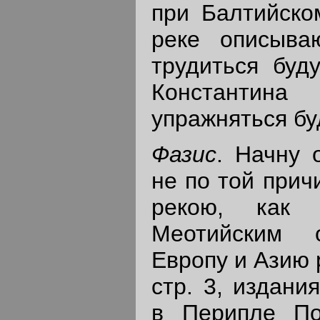
при Балтийско
реке описыва
трудиться буд
Константи
упражняться бу
Фазис
. Начну 
не по той прич
рекою, как 
Меотийским 
Европу и Азию 
стр. 3, издани
в Перипле По