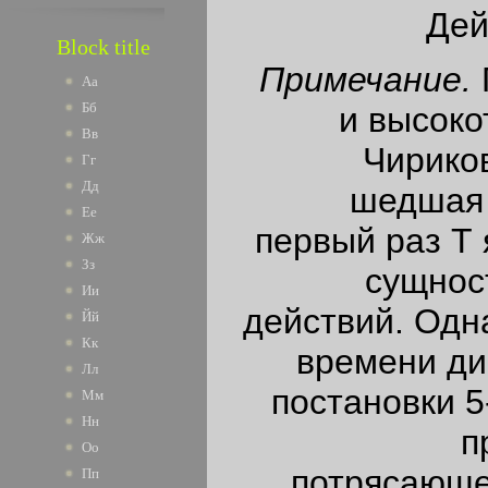
Дей
Block title
Примечание.
Аа
Бб
и высоко
Вв
Чирико
Гг
Дд
шедшая 
Ее
первый раз Т я
Жж
Зз
сущност
Ии
действий. Одн
Йй
Кк
времени ди
Лл
постановки 5
Мм
Нн
п
Оо
потрясающе
Пп