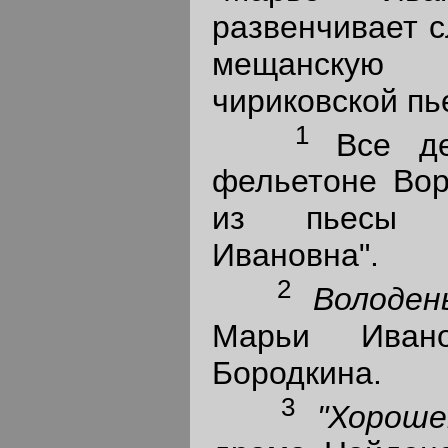
развенчивает 
мещанску
чириковской пь
1
Все де
фельетоне Вор
из пьесы Ч
Ивановна".
2
Володе
Марьи Иван
Бородкина.
3
"Хорош