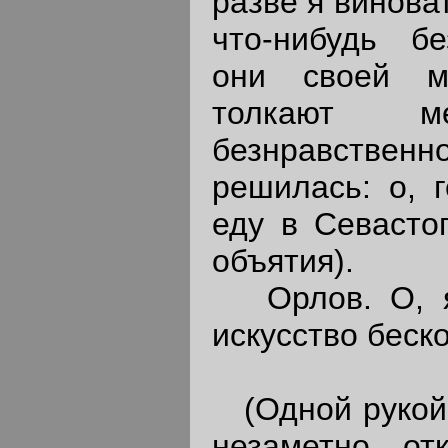
разве я винова
что-нибудь бе
они своей м
толкают 
безнравственн
решилась: о, г
еду в Севастоп
объятия).
Орлов. О, я
искусство беско
(Одной рукой 
незаметно от