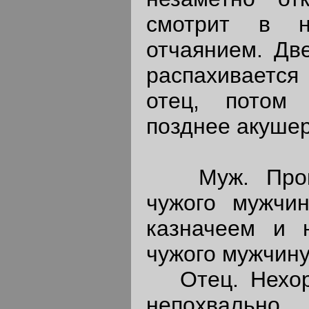
смотрит в 
отчаянием. Дв
распахиваетс
отец, потом 
позднее акушер
Муж. Прокля
чужого мужчи
казначеем и 
чужого мужчину
Отец. Нехор
непохвально