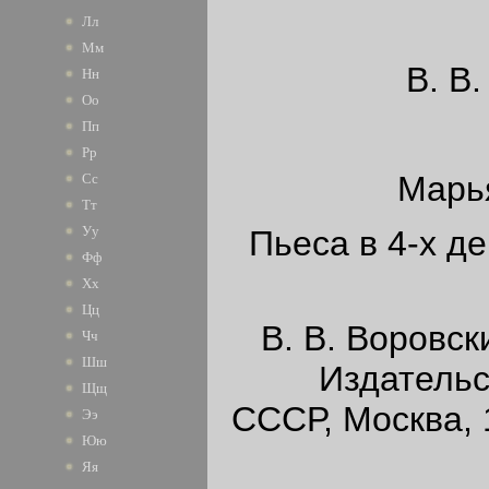
Лл
Мм
В. В
Нн
Оо
Пп
Рр
Марь
Сс
Тт
Уу
Пьеса в 4-х д
Фф
Хх
Цц
В. В. Воровск
Чч
Шш
Издательств
Щщ
СССР, Москва, 
Ээ
Юю
Яя