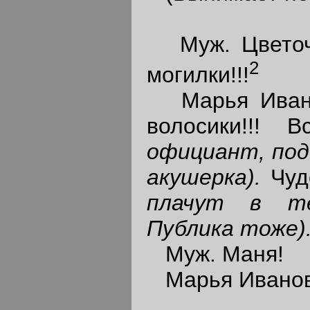
Муж. Цветочк
2
могилки!!!
Марья Ивано
волосики!!!
официант, под
акушерка).
Чуд
плачут в те
Публика тоже)
Муж. Маня!
Марья Ивановн