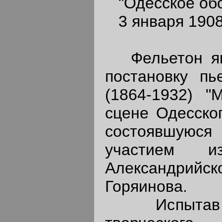
"Одесское обо
3 января 1908 
Фельетон явл
постановку пь
(1864-1932) "
сцене Одесског
состоявшуюся 
участием из
Александрийс
Горяинова.
Испытав в