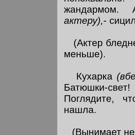
жандармом.
актеру),
- сици
(Актер бледне
меньше).
Кухарка
(вб
Батюшки-свет
Поглядите, ч
нашла.
(Вынимает неч