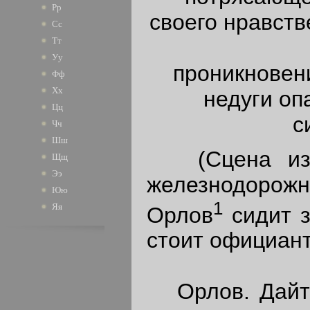
Рр
своего нравств
Сс
Тт
Уу
проникновен
Фф
Хх
недуги оп
Цц
с
Чч
Шш
(Сцена изоб
Щщ
Ээ
железнодорож
Юю
1
Яя
Орлов
сидит 
стоит официант
Орлов. Дайте 