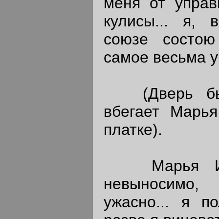
меня от управ
кулисы... я, 
союзе состою 
самое весьма у
(Дверь быст
вбегает Марь
платке).
Марья Иван
невыносимо,
ужасно... я п