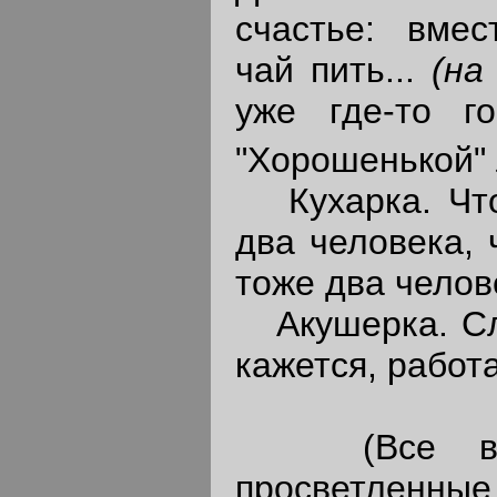
счастье: вмес
чай пить...
(на
уже где-то г
"Хорошенькой" 
Кухарка. Что
два человека, 
тоже два челов
Акушерка. Сла
кажется, работа
(Все выхо
просветленны