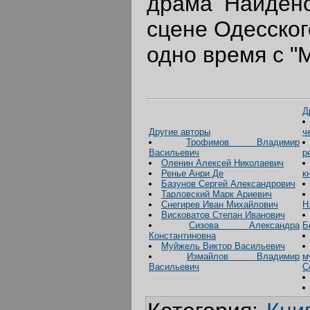
драма Найдено
сцене Одесског
одно время с "
Д
Другие авторы
ч
Трофимов Владимир
Васильевич
р
Оленин Алексей Николаевич
Ренье Анри Де
к
Базунов Сергей Александрович
Тарловский Марк Ариевич
Снегирев Иван Михайлович
Н
Висковатов Степан Иванович
Сизова Александра
Б
Константиновна
Муйжель Виктор Васильевич
Измайлов Владимир
м
Васильевич
С