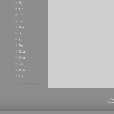
Рр
Сс
Тт
Уу
Фф
Хх
Цц
Чч
Шш
Щщ
Ээ
Юю
Яя
Co
Сдел