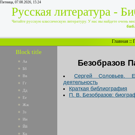
Пятница, 07.08.2026, 15:24
Русская литература - Б
Читайте русскую классическую литературу. У нас вы найдете очень много
биб
Главная
::
Block title
Безобразов 
Аа
Бб
Сергей Соловьев. Е
Вв
деятельность
Гг
Краткая библиография
Дд
П. В. Безобразов: биогра
Ее
Жж
Зз
Ии
Йй
Кк