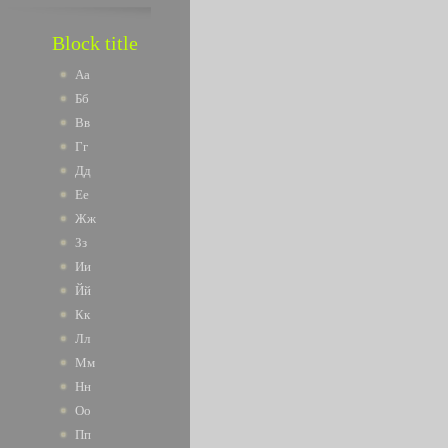
Block title
Аа
Бб
Вв
Гг
Дд
Ее
Жж
Зз
Ии
Йй
Кк
Лл
Мм
Нн
Оо
Пп