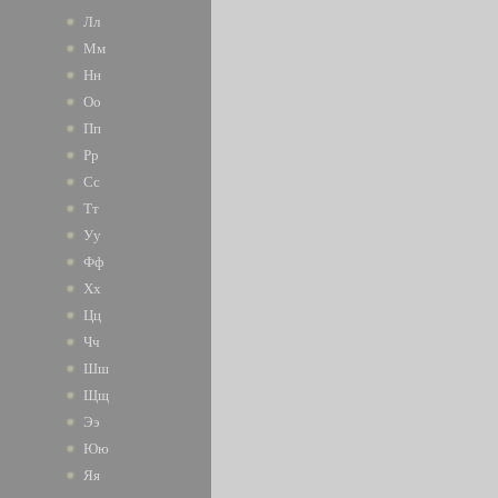
Лл
Мм
Нн
Оо
Пп
Рр
Сс
Тт
Уу
Фф
Хх
Цц
Чч
Шш
Щщ
Ээ
Юю
Яя