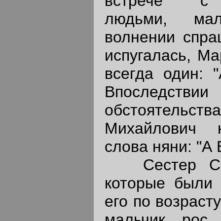
встрече с 
людьми, ма
волнении спра
испугалась, М
всегда один: "
Впоследст
обстоятельс
Михайлович 
слова няни: "А 
Сестер Серг
которые были 
его по возрасту
мальчик рос 