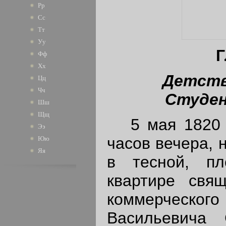
Рр
Сс
Тт
Уу
Г
Фф
Хх
Детство
Цц
Чч
Студен
Шш
Щщ
5 мая 1820 г
Ээ
часов вечера, 
Юю
Яя
в тесной, пл
квартире свящ
коммерческог
Васильевича 