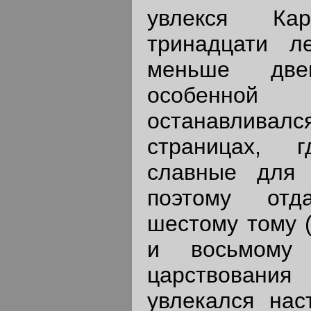
увлекся К
тринадцати л
меньше две
особенн
останавлив
страницах, г
славные для 
поэтому отд
шестому тому (
и восьмому 
царствования 
увлекался нас