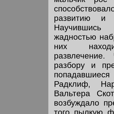
способствовал
развитию и 
Научившись
жадностью набр
них находи
развлечение.
разбору и пр
попадавшиес
Радклиф, Нар
Вальтера Скот
возбуждало пр
того пылкую ф