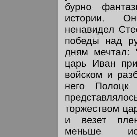
бурно фантаз
истории. О
ненавидел Сте
победы над р
дням мечтал: 
царь Иван при
войском и разб
него Полоцк
представлял
торжеством цар
и везет пле
меньше ист