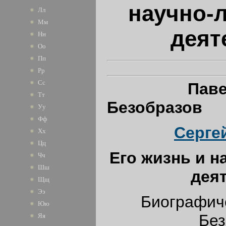
научно-
Лл
Мм
деят
Нн
Оо
Пп
Рр
Сс
Пав
Тт
Безобразов
Уу
Фф
Серге
Хх
Цц
Его жизнь и н
Чч
Шш
дея
Щщ
Ээ
Биографиче
Юю
Без
Яя