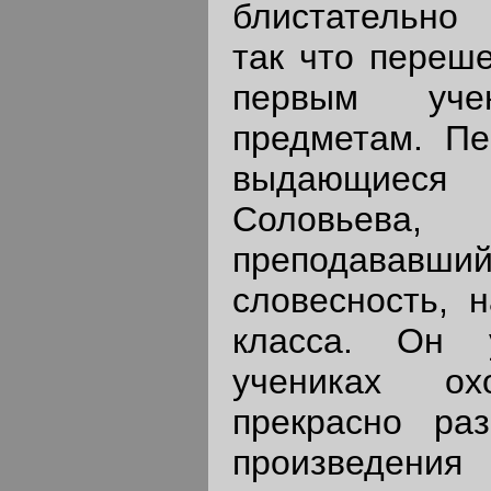
блистательно
так что переше
первым уч
предметам. Пе
выдающиес
Соловьев
преподававш
словесность, н
класса. Он 
учениках ох
прекрасно раз
произведен