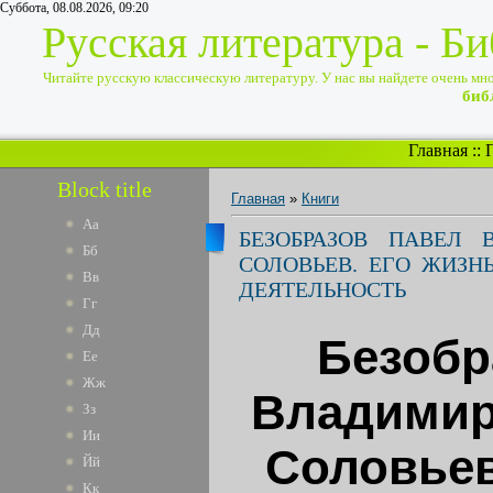
Суббота, 08.08.2026, 09:20
Русская литература - Б
Читайте русскую классическую литературу. У нас вы найдете очень много
биб
Главная
::
Block title
Главная
»
Книги
Аа
БЕЗОБРАЗОВ ПАВЕЛ 
Бб
СОЛОВЬЕВ. ЕГО ЖИЗН
Вв
ДЕЯТЕЛЬНОСТЬ
Гг
Дд
Безобр
Ее
Жж
Владимир
Зз
Ии
Соловьев
Йй
Кк