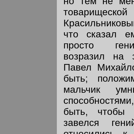
но тем не ме
товарищеской
Красильниковы
что сказал е
просто гени
возразил на э
Павел Михайло
быть; положи
мальчик ум
способностям
быть, чтобы
завелся ген
относились к