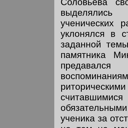
Соловьева св
выделялис
ученических р
уклонялся в с
заданной темы
памятника Ми
предавалс
воспоминани
риторичес
считавш
обязательны
ученика за отс