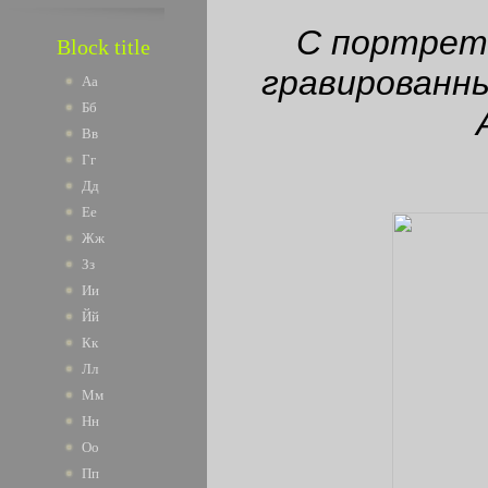
С портрето
Block title
гравированны
Аа
Бб
Вв
Гг
Дд
Ее
Жж
Зз
Ии
Йй
Кк
Лл
Мм
Нн
Оо
Пп