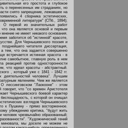
ивительная его простота и глубокое
ть о перенесенных им страданиях, но
тчасти снято запрещение, лежавшее на
оявились 4 сборника эстетических,
овременной литературе" (СПб., 1894);
5). О первой из значительных работ
, что она является основой и первым
о мнение не имеет никакого основания.
емя заботится об "истинной" красоте,
кусстве. Для Чернышевского поэзия и
 позднейшего читателя диссертация,
 а тем, что она задается совершенно
ще встречается истинная красота - в
олне самобытное, главную роль в нем
ла реакцией против односторонности
м, что идеал красоты - абстрактный.
ого , который уже с 1841 - 1842 гг.
ых деятельностей человека". Лучшим
ературным явлениям. Чем же является
 О лессинговском "Лаокооне" - этом
 говорит, что "со времен Аристотеля
лекает Чернышевского боевой характер
 беспощадность, с которой он очищал
эстетических взглядов Чернышевского
го к Пушкину - прямо восторженное.
кому убеждению критика, "будут жить
и человек чрезвычайно образованный;
разованности". "Художнический гений
с миновала, мы доселе не можем не
л поэтом какого-нибудь определенного