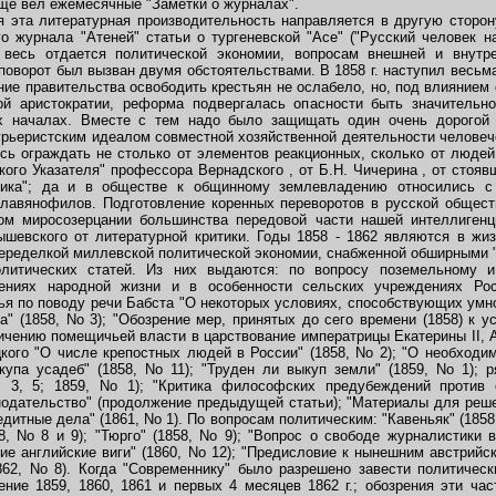
еще вел ежемесячные "Заметки о журналах".
ся эта литературная производительность направляется в другую сторон
о журнала "Атеней" статьи о тургеневской "Асе" ("Русский человек на
 весь отдается политической экономии, вопросам внешней и внутр
оворот был вызван двумя обстоятельствами. В 1858 г. наступил весьм
ние правительства освободить крестьян не ослабело, но, под влиянием
й аристократии, реформа подвергалась опасности быть значительн
х началах. Вместе с тем надо было защищать один очень дорогой
урьеристским идеалом совместной хозяйственной деятельности человеч
ь ограждать не столько от элементов реакционных, сколько от людей,
ого Указателя" профессора Вернадского , от Б.Н. Чичерина , от стояв
тника"; да и в обществе к общинному землевладению относились с
лавянофилов. Подготовление коренных переворотов в русской общест
ом миросозерцании большинства передовой части нашей интеллиген
ышевского от литературной критики. Годы 1858 - 1862 являются в жи
 переделкой миллевской политической экономии, снабженной обширными 
олитических статей. Из них выдаются: по вопросу поземельному и
ениях народной жизни и в особенности сельских учреждениях Рос
татья по поводу речи Бабста "О некоторых условиях, способствующих умн
а" (1858, No 3); "Обозрение мер, принятых до сего времени (1858) к 
ничению помещичьей власти в царствование императрицы Екатерины II, Ал
цкого "О числе крепостных людей в России" (1858, No 2); "О необход
па усадеб" (1858, No 11); "Труден ли выкуп земли" (1859, No 1); 
, 3, 5; 1859, No 1); "Критика философских предубеждений против 
нодательство" (продолжение предыдущей статьи); "Материалы для решен
Кредитные дела" (1861, No 1). По вопросам политическим: "Кавеньяк" (1858
, No 8 и 9); "Тюрго" (1858, No 9); "Вопрос о свободе журналистики 
ние английские виги" (1860, No 12); "Предисловие к нынешним австрийс
862, No 8). Когда "Современнику" было разрешено завести политиче
ение 1859, 1860, 1861 и первых 4 месяцев 1862 г.; обозрения эти час