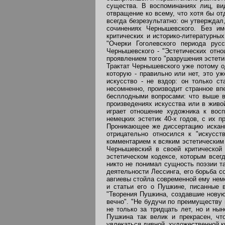
существа. В воспоминаниях лиц, ви
отвращение ко всему, что хотя бы о
всегда безрезультатно: он утверждал
сочинениях Чернышевского. Без им
критических и историко-литературных
"Очерки Гоголевского периода русс
Чернышевского - "Эстетических отно
проявлением того "разрушения эстетик
Трактат Чернышевского уже потому од
которую - правильно или нет, это у
искусство - не вздор: он только с
несомненно, производит странное вп
бесплодными вопросами: что выше в 
произведениях искусства или в живо
играет отношение художника к восп
немецких эстетик 40-х годов, с их 
Проникающее же диссертацию искание
отрицательно относился к "искусст
комментарием к всяким эстетическим
Чернышевский в своей критической 
эстетическом кодексе, которым всег
никто не понимал сущность поэзии та
деятельности Лессинга, его борьба 
авгиевы стойла современной ему нем
и статьи его о Пушкине, писанные 
"Творения Пушкина, создавшие новую
вечно". "Не будучи по преимуществу
не только за тридцать лет, но и ны
Пушкина так велик и прекрасен, ч
увлекаться дивной, художественной к