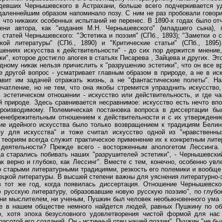
девших Чернышевского в Астрахани, больше всего подчеркивается уд
тдаленнейшим образом напоминало позу. С ним не раз пробовали говори
, что никаких особенных испытаний не перенес. В 1890-х годах было о
ени автора, как "издания М.Н. Чернышевского" (младшего сына), п
 статей Чернышевского: "Эстетика и поэзия" (СПб., 1893); "Заметки о с
кой литературы" (СПб., 1890) и "Критические статьи" (СПб., 189
шениях искусства к действительности" - до сих пор держится мнение
и", которое достигло апогея в статьях Писарева , Зайцева и других. Эт
ному никак нельзя причислить к "разрушению эстетики", что он все вр
же другой вопрос - усматривает главным образом в природе, а не в ис
тавит им задачей отражать жизнь, а не "фантастические полеты". На
ечатление, но не тем, что она якобы стремится упразднить искусство,
эстетическом отношении - искусство или действительность, и где ча
й природе. Здесь сравнивается несравнимое: искусство есть нечто вп
роизводимому. Полемическая постановка вопроса в диссертации бы
пренебрежительным отношением к действительности и с их утверждение
 идейного искусства было только возвращением к традициям Белинск
ву для искусства" и тоже считал искусство одной из "нравственн
 теориям всегда служит практическое применение их к конкретным лит
деятельности? Прежде всего - восторженным апологетом Лессинга.
да старались побивать наших "разрушителей эстетики", - Чернышевский
к верно и глубоко, как Лессинг". Вместе с тем, конечно, особенно ув
со старыми литературными традициями, резкость его полемики и вообще
ецкой литературы. В высшей степени важны для уяснения литературно-
в тот же год, когда появилась диссертация. Отношение Чернышевско
 русскую литературу, образовавшие новую русскую поэзию", по глубо
 ни мыслителем, ни ученым, Пушкин был человек необыкновенного ума 
не в нашем обществе немного найдется людей, равных Пушкину по об
то, хотя эпоха безусловного удовлетворения чистой формой для на
расотой его созданий. Он - истинный отец нашей поэзии". Пушкин "не бы