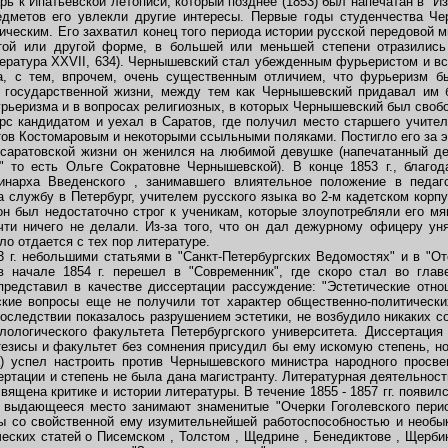
рь к Ипатьевской летописи, который позднее (1853) был напечатан в "Из
едметов его увлекли другие интересы. Первые годы студенчества Че
ическим. Его захватил конец того периода истории русской передовой 
той или другой форме, в большей или меньшей степени отразились
тература XXVII, 634). Чернышевский стал убежденным фурьеристом и в
а, с тем, впрочем, очень существенным отличием, что фурьеризм 
 государственной жизни, между тем как Чернышевский придавал им 
рьеризма и в вопросах религиозных, в которых Чернышевский был сво
с кандидатом и уехал в Саратов, где получил место старшего учител
ов Костомаровым и некоторыми ссыльными поляками. Постигло его за э
саратовской жизни он женился на любимой девушке (напечатанный де
 то есть Ольге Сократовне Чернышевской). В конце 1853 г., благод
ринарха Введенского , занимавшего влиятельное положение в педаг
 службу в Петербург, учителем русского языка во 2-м кадетском корп
он был недостаточно строг к ученикам, которые злоупотребляли его мя
очти ничего не делали. Из-за того, что он дал дежурному офицеру у
ло отдается с тех пор литературе.
г. небольшими статьями в "Санкт-Петербургских Ведомостях" и в "От
в начале 1854 г. перешел в "Современник", где скоро стал во глав
редставил в качестве диссертации рассуждение: "Эстетические отно
еские вопросы еще не получили тот характер общественно-политически
впоследствии показалось разрушением эстетики, не возбудило никаких 
лологического факультета Петербургского университета. Диссертаци
езисы и факультет без сомнения присудил бы ему искомую степень, но 
а) успел настроить против Чернышевского министра народного просв
ртации и степень не была дана магистранту. Литературная деятельност
вящена критике и истории литературы. В течение 1855 - 1857 гг. появил
о выдающееся место занимают знаменитые "Очерки Гоголевского перио
оды со свойственной ему изумительнейшей работоспособностью и необы
ских статей о Писемском , Толстом , Щедрине , Бенедиктове , Щербин