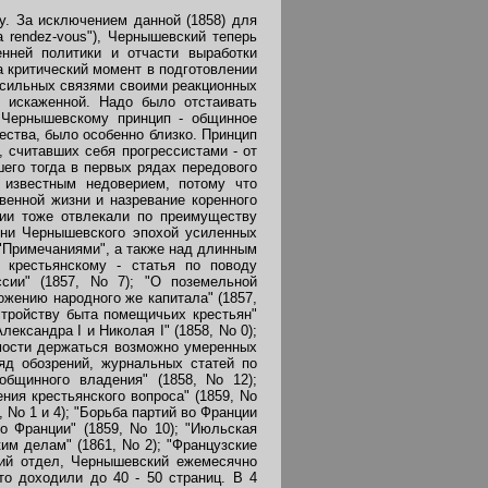
у. За исключением данной (1858) для
 rendez-vous"), Чернышевский теперь
енней политики и отчасти выработки
а критический момент в подготовлении
 сильных связями своими реакционных
о искаженной. Надо было отстаивать
 Чернышевскому принцип - общинное
ества, было особенно близко. Принцип
 считавших себя прогрессистами - от
шего тогда в первых рядах передового
 известным недоверием, потому что
венной жизни и назревание коренного
ции тоже отвлекали по преимуществу
зни Чернышевского эпохой усиленных
"Примечаниями", а также над длинным
 крестьянскому - статья по поводу
сии" (1857, No 7); "О поземельной
ожению народного же капитала" (1857,
устройству быта помещичьих крестьян"
ександра I и Николая I" (1858, No 0);
имости держаться возможно умеренных
ряд обозрений, журнальных статей по
общинного владения" (1858, No 12);
ия крестьянского вопроса" (1859, No
, No 1 и 4); "Борьба партий во Франции
во Франции" (1859, No 10); "Июльская
ким делам" (1861, No 2); "Французские
ский отдел, Чернышевский ежемесячно
то доходили до 40 - 50 страниц. В 4