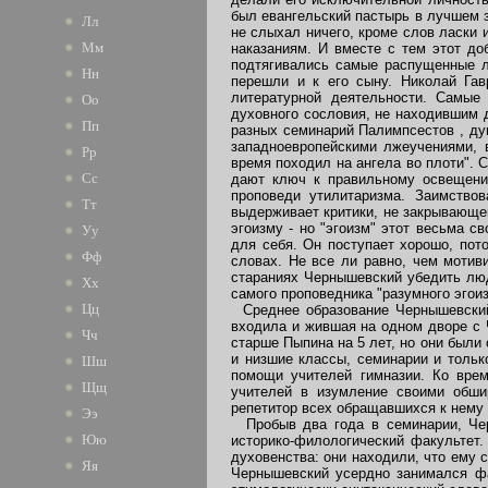
был евангельский пастырь в лучшем з
Лл
не слыхал ничего, кроме слов ласки и
Мм
наказаниям. И вместе с тем этот до
подтягивались самые распущенные л
Нн
перешли и к его сыну. Николай Гав
литературной деятельности. Самые
Оо
духовного сословия, не находившим д
Пп
разных семинарий Палимпсестов , ду
западноевропейскими лжеучениями, в
Рр
время походил на ангела во плоти". 
Сс
дают ключ к правильному освещению
проповеди утилитаризма. Заимство
Тт
выдерживает критики, не закрывающе
эгоизму - но "эгоизм" этот весьма с
Уу
для себя. Он поступает хорошо, пот
Фф
словах. Не все ли равно, чем мотив
стараниях Чернышевский убедить люд
Хх
самого проповедника "разумного эгои
Цц
Среднее образование Чернышевский 
входила и жившая на одном дворе с 
Чч
старше Пыпина на 5 лет, но они был
и низшие классы, семинарии и тольк
Шш
помощи учителей гимназии. Ко вре
Щщ
учителей в изумление своими обши
репетитор всех обращавшихся к нему
Ээ
Пробыв два года в семинарии, Черн
Юю
историко-филологический факультет
духовенства: они находили, что ему 
Яя
Чернышевский усердно занимался фа