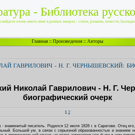
ратура - Библиотека русск
найдете очень много книг в разных жанрах - стихи, романы, повести, баллады, 
Главная
::
Произведения
::
Авторы
АЙ ГАВРИЛОВИЧ - Н. Г. ЧЕРНЫШЕВСКИЙ: Б
ий Николай Гаврилович - Н. Г. Че
биографический очерк
1
2
 знаменитый писатель. Родился 12 июля 1828 г. в Саратове. Отец его,
льный. Большой ум, в связи с серьезной образованностью и знанием не
ю в провинциальной глуши; но всего замечательнее были в нем порази