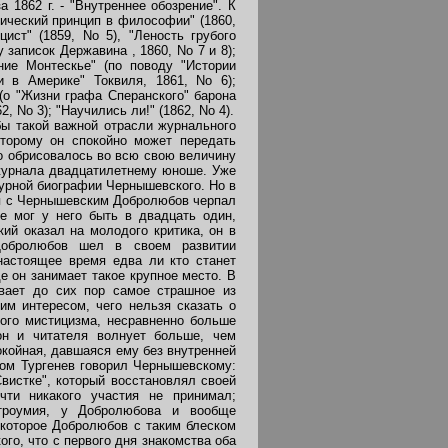
 1862 г. - "Внутреннее обозрение". К
ический принцип в философии" (1860,
ист" (1859, No 5), "Леность грубого
 записок Державина , 1860, No 7 и 8);
ние Монтескье" (по поводу "Истории
и в Америке" Токвиля, 1861, No 6);
 (о "Жизни графа Сперанского" барона
, No 3); "Научились ли!" (1862, No 4).
бы такой важной отрасли журнального
оторому он спокойно может передать
го обрисовалось во всю свою величину
 журнала двадцатилетнему юноше. Уже
турной биографии Чернышевского. Но в
ия с Чернышевским Добролюбов черпал
не мог у него быть в двадцать один,
ий оказал на молодого критика, он в
о Добролюбов шел в своем развитии
настоящее время едва ли кто станет
е он занимает такое крупное место. В
вает до сих пор самое страшное из
им интересом, чего нельзя сказать о
ого мистицизма, несравненно больше
он и читателя волнует больше, чем
окойная, давшаяся ему без внутренней
ом Тургенев говорил Чернышевскому:
вистке", который восстановлял своей
чти никакого участия не принимал;
строумия, у Добролюбова и вообще
 которое Добролюбов с таким блеском
го, что с первого дня знакомства оба