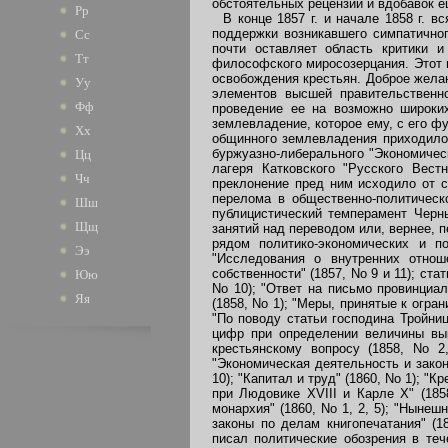
обстоятельных рецензий и вдобавок 
Рр
В конце 1857 г. и начале 1858 г. в
поддержки возникавшего симпатичног
Сс
почти оставляет область критики и
Тт
философского миросозерцания. Этот п
освобождения крестьян. Доброе жела
Уу
элементов высшей правительственно
Фф
проведение ее на возможно широки
землевладение, которое ему, с его ф
Хх
общинного землевладения приходилос
буржуазно-либерального "Экономическ
Цц
лагеря Катковского "Русского Вес
Чч
преклонение пред ним исходило от с
перелома в общественно-политическ
Шш
публицистический темперамент Черн
Щщ
занятий над переводом или, вернее,
рядом политико-экономических и п
Ээ
"Исследования о внутренних отнош
собственности" (1857, No 9 и 11); с
Юю
No 10); "Ответ на письмо провинциал
Яя
(1858, No 1); "Меры, принятые к огра
"По поводу статьи господина Тройни
цифр при определении величины выку
крестьянскому вопросу (1858, No 2
"Экономическая деятельность и зако
10); "Капитал и труд" (1860, No 1); "
при Людовике XVIII и Карле X" (1858
монархия" (1860, No 1, 2, 5); "Нынеш
законы по делам книгопечатания" (1
писал политические обозрения в теч