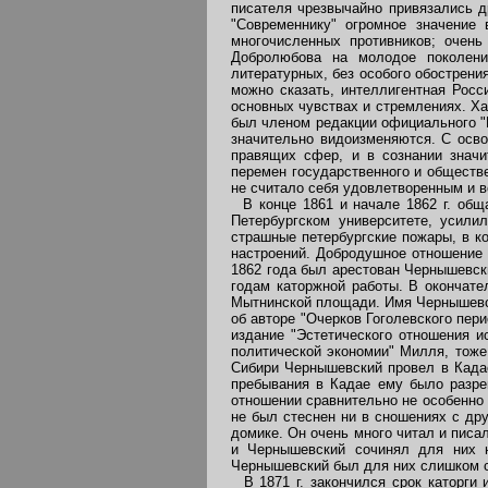
писателя чрезвычайно привязались д
"Современнику" огромное значение
многочисленных противников; очен
Добролюбова на молодое поколени
литературных, без особого обострени
можно сказать, интеллигентная Росс
основных чувствах и стремлениях. Ха
был членом редакции официального "В
значительно видоизменяются. С осво
правящих сфер, и в сознании значи
перемен государственного и обществе
не считало себя удовлетворенным и в
В конце 1861 и начале 1862 г. обща
Петербургском университете, усили
страшные петербургские пожары, в к
настроений. Добродушное отношение 
1862 года был арестован Чернышевски
годам каторжной работы. В окончате
Мытнинской площади. Имя Чернышевско
об авторе "Очерков Гоголевского пери
издание "Эстетического отношения ис
политической экономии" Милля, тоже 
Сибири Чернышевский провел в Кадае
пребывания в Кадае ему было разр
отношении сравнительно не особенно 
не был стеснен ни в сношениях с др
домике. Он очень много читал и писа
и Чернышевский сочинял для них н
Чернышевский был для них слишком се
В 1871 г. закончился срок каторги