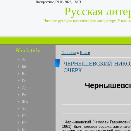
Воскресенье, 09.08.2026, 16:03
Русская лите
Читайте русскую классическую литературу. У нас вы 
Block title
Главная
»
Книги
Аа
ЧЕРНЫШЕВСКИЙ НИКОЛ
Бб
ОЧЕРК
Вв
Гг
Чернышевск
Дд
Ее
Жж
Зз
Ии
Чернышевский (Николай Гаврилович) -
Йй
1861), был человек весьма замечате
Кк
делали его исключительной личность