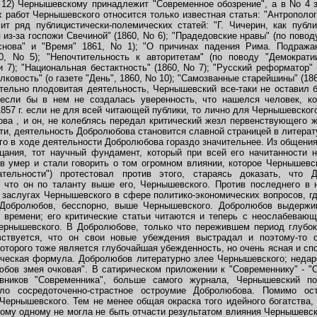
- 12) Чернышевскому принадлежит "Современное обозрение", а в No 4 за
работ Чернышевского относится только известная статья: "Антрополог
т ряд публицистически-полемических статей: "Г. Чичерин, как публиц
я из-за госпожи Свечиной" (1860, No 6); "Прадедовские нравы" (по поводу
снова" и "Время" 1861, No 1); "О причинах падения Рима. Подража
0, No 5); "Непочтительность к авторитетам" (по поводу "Демократи
и 7); "Национальная бестактность" (1860, No 7); "Русский реформатор"
лковость" (о газете "День", 1860, No 10); "Самозванные старейшины" (1862
ельно плодовитая деятельность, Чернышевский все-таки не оставил 
, если бы в нем не создалась уверенность, что нашелся человек, к
1857 г. если не для всей читающей публики, то лично для Чернышевско
ва , и он, не колеблясь передал критический жезл первенствующего
ти, деятельность Добролюбова становится славной страницей в литера
го в ходе деятельности Добролюбова гораздо значительнее. Из общен
цания, тот научный фундамент, который при всей его начитанности 
в умер и стали говорить о том огромном влиянии, которое Чернышевск
ательности") протестовал против этого, стараясь доказать, чт
 что он по таланту выше его, Чернышевского. Против последнего в 
 о заслугах Чернышевского в сфере политико-экономических вопросов, гд
и Добролюбов, бесспорно, выше Чернышевского. Добролюбов выдержи
 времени; его критические статьи читаются и теперь с неослабевающ
Чернышевского. В Добролюбове, только что пережившем период глубок
вствуется, что он свои новые убеждения выстрадал и поэтому-то 
торого тоже является глубочайшая убежденность, но очень ясная и сп
ическая формула. Добролюбов литературно злее Чернышевского; недар
юбов змея очковая". В сатирическом приложении к "Современнику" - "С
вников "Современника", больше самого журнала, Чернышевский по
о сосредоточенно-страстное остроумие Добролюбова. Помимо о
 Чернышевского. Тем не менее общая окраска того идейного богатства,
тому одному не могла не быть отчасти результатом влияния Чернышевско