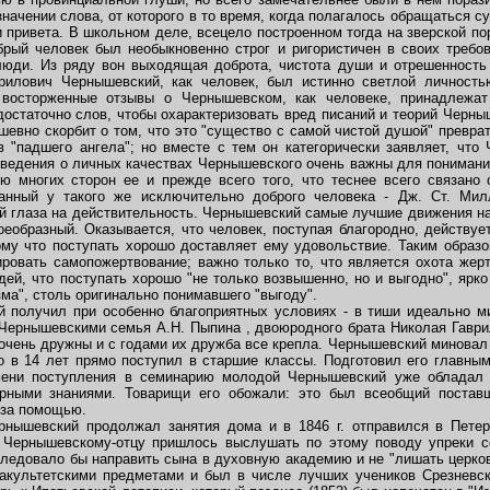
начении слова, от которого в то время, когда полагалось обращаться су
 привета. В школьном деле, всецело построенном тогда на зверской пор
брый человек был необыкновенно строг и ригористичен в своих требо
юди. Из ряду вон выходящая доброта, чистота души и отрешенность 
рилович Чернышевский, как человек, был истинно светлой личность
 восторженные отзывы о Чернышевском, как человеке, принадлежа
остаточно слов, чтобы охарактеризовать вред писаний и теорий Черны
шевно скорбит о том, что это "существо с самой чистой душой" превра
 "падшего ангела"; но вместе с тем он категорически заявляет, что
Сведения о личных качествах Чернышевского очень важны для понимани
 многих сторон ее и прежде всего того, что теснее всего связано
ванный у такого же исключительно доброго человека - Дж. Ст. Мил
й глаза на действительность. Чернышевский самые лучшие движения на
воеобразный. Оказывается, что человек, поступая благородно, действуе
ому что поступать хорошо доставляет ему удовольствие. Таким образо
ировать самопожертвование; важно только то, что является охота жерт
ей, что поступать хорошо "не только возвышенно, но и выгодно", ярко
зма", столь оригинально понимавшего "выгоду".
получил при особенно благоприятных условиях - в тиши идеально ми
Чернышевскими семья А.Н. Пыпина , двоюродного брата Николая Гавр
и очень дружны и с годами их дружба все крепла. Чернышевский минова
о в 14 лет прямо поступил в старшие классы. Подготовил его главным
мени поступления в семинарию молодой Чернышевский уже обладал 
рными знаниями. Товарищи его обожали: это был всеобщий постав
 за помощью.
ышевский продолжал занятия дома и в 1846 г. отправился в Петербу
. Чернышевскому-отцу пришлось выслушать по этому поводу упреки с
следовало бы направить сына в духовную академию и не "лишать церко
культетскими предметами и был в числе лучших учеников Срезневско