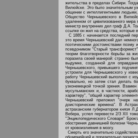
жительства в пределах Сибири. Тогд
Вилюйске. Это было значительным ух
общении с интеллигентными людьми, 
Общество Чернышевского в Вилюйск
удаленном от цивилизованного мира п
министр внутренних дел граф Д.А. Т
ссылке он жил на средства, которые 
С 1885 г. начинается последний пер
это время Чернышевский дал немного
поэтическими достоинствами поэму и
псевдонимом "Старый трансформист" 
теории благотворности борьбы за жи
поразила своей манерой: странно бы
выдумке, созданной для оправдани
Чернышевского, привыкшего подчиня
устроили для Чернышевского у извес
работу Чернышевский выполнял с изу
буквально, но затем стал делать б
узконемецкой точкой зрения. Взамен
мусульманских и, в частности, араб
характеру", "общий характер элемент
Чернышевский приложил "очерк на
доисторические времена". В Астра
астраханским губернатором князя Л.
Вебера, успел перевести 2/3 XII том
"Энциклопедического Словаря" Брокг
обострения давнишней болезни Черныш
от кровоизлияния в мозгу.
Смерть его значительно содействова
обширнейшей и поразительно разносто