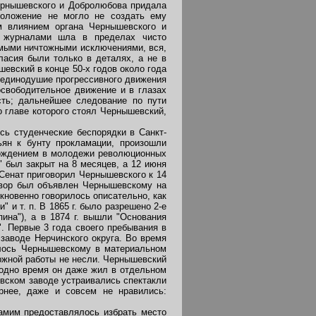
Чернышевского и Добролюбова придала
положение не могло не создать ему
м влиянием органа Чернышевского и
и журналами шла в пределах чисто
самыми ничтожными исключениями, вся,
ласия были только в деталях, а не в
евский в конце 50-х годов около года
и единодушие прогрессивного движения
освободительное движение и в глазах
сть; дальнейшее следование по пути
о главе которого стоял Чернышевский,
сь студенческие беспорядки в Санкт-
ьян к бунту прокламации, произошли
арождением в молодежи революционных
 был закрыт на 8 месяцев, а 12 июня
 Сенат приговорил Чернышевского к 14
говор был объявлен Чернышевскому на
кновенно говорилось описательно, как
 и т. п. В 1865 г. было разрешено 2-е
пина"), а в 1874 г. вышли "Основания
". Первые 3 года своего пребывания в
заводе Нерчинского округа. Во время
лось Чернышевскому в материальном
оржной работы не несли. Чернышевский
 одно время он даже жил в отдельном
овском заводе устраивались спектакли
рнее, даже и совсем не нравились:
амим предоставлялось избрать место