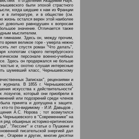
вестиях" II отделения Академии Наук.
рнышевского были эпохой страстного
мысли, когда шедшие к нам из Франции
 и в литературе, и в обществе (см.
сю жизнь остался верен этой наиболее
был довольно равнодушен к вопросам
большое значение. Отличается также
бодным мыслителем.
я гимназии. Здесь он, между прочим,
то время великое горе - умерла нежно
сять лет спустя роман "Что делать",
аря хлопотам старого петербургского
огическом персонале военно-учебных
усе. Здесь он продержался не больше
гкостью и, охотно слушая интересные
нять шумевший класс, Чернышевскому
ечественных Записках", рецензиями и
е журнала. В 1855 г. Чернышевский,
шения искусства к действительности"
х лозунгов, который они приобрели в
сомнений или подозрений среди членов
я была принята и допущена к защите.
кто-то (по-видимому - И.И. Давыдов ,
ещения А.С. Норова ; тот возмутился
ь Чернышевского в "Современнике" на
ся ряд обширных историко-критических
да", "Лессинг" и статьи о Пушкине и
кновенной писательской энергией дал
е , Огареве и других, многие десятки