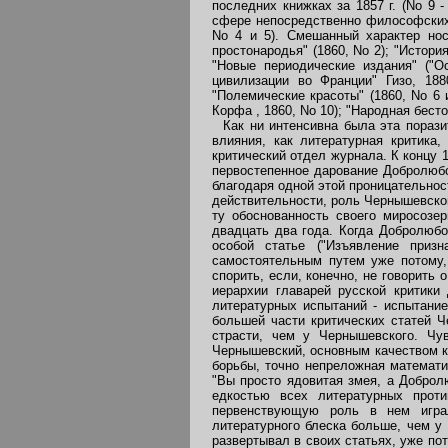
последних книжках за 1857 г. (No 9 
сфере непосредственно философских 
No 4 и 5). Смешанный характер носи
простонародья" (1860, No 2); "Истори
"Новые периодические издания" ("О
цивилизации во Франции" Гизо, 188
"Полемические красоты" (1860, No 6 
Корфа , 1860, No 10); "Народная бесто
Как ни интенсивна была эта поразит
влияния, как литературная критика
критический отдел журнала. К концу 
первостепенное дарование Добролюбо
благодаря одной этой проницательнос
действительности, роль Чернышевско
ту обоснованность своего миросозер
двадцать два года. Когда Добролюбо
особой статье ("Изъявление призн
самостоятельным путем уже потому,
спорить, если, конечно, не говорить
иерархии главарей русской критик
литературных испытаний - испытание
большей части критических статей 
страсти, чем у Чернышевского. Чу
Чернышевский, основным качеством ко
борьбы, точно непреложная математ
"Вы просто ядовитая змея, а Доброл
едкостью всех литературных проти
первенствующую роль в нем играл
литературного блеска больше, чем у
развертывал в своих статьях, уже по