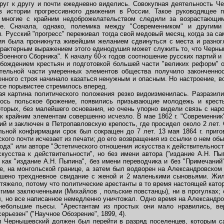
руг к другу и почти ежедневно виделись. Совокупная деятельность 
 в истории прогрессивного движения в России. Такое руководящее 
ь многие с крайним недоброжелательством следили за возрастающи
е. Сначала, однако, полемика между "Современником" и другим
я. Русский "прогресс" переживал тогда свой медовый месяц, когда за 
ия была проникнута живейшим желанием сдвинуться с места и разног
рактерным выражением этого единодушия может служить то, что Черныш
оенного Сборника". К началу 60-х годов соотношение русских партий 
бождением крестьян и подготовкой большей части "великих реформ" 
тельной части умеренных элементов общества получило законченно
нного строя начинало казаться ненужным и опасным. Но настроение, в
се порывистее стремилось вперед.
я картина политического положения резко видоизменилась. Разразили
лось польское брожение, появились призывающие молодежь и крест
оторых, без малейшего основания, но очень упорно видели связь с н
к крайним элементам совершенно исчезло. В мае 1862 г. "Современник"
й и заключен в Петропавловскую крепость, где просидел около 2 лет.
льной конфирмации срок был сокращен до 7 лет. 13 мая 1864 г. при
го почти исчезает из печати; до его возвращения из ссылки о нем обы
ода" или авторе "Эстетического отношения искусства к действительности"
кусства к действительности", но без имени автора ("издание А.Н. Пы
как "издание А.Н. Пыпина", без имени переводчика и без "Примечаний
, на монгольской границе, а затем был водворен на Александровском 
ешено трехдневное свидание с женой и 2 маленькими сыновьями. Жи
тяжело, потому что политические арестанты в то время настоящей кат
угими заключенными (Михайлов , польские повстанцы), ни в прогулках;
л, но все написанное немедленно уничтожал. Одно время на Александр
ебольшие пьесы. "Арестантам из простых они мало нравились, ве
рьезен" ("Научное Обозрение", 1899, 4).
 и Чернышевский должен был перейти в разряд поселенцев, которым с