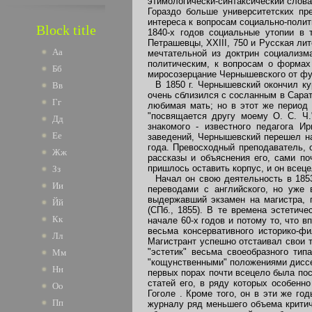
этимологически-синтаксический слова
Гораздо больше университетских пр
интереса к вопросам социально-полит
Block title
1840-х годов социальные утопии в 
Петрашевцы, XXIII, 750 и Русская ли
Аа
мечтательной из доктрин социализм
политическим, к вопросам о формах
Бб
миросозерцание Чернышевского от фу
В 1850 г. Чернышевский окончил кур
Вв
очень сблизился с сосланным в Сарат
Гг
любимая мать; но в этот же период 
"посвящается другу моему О. С. Ч."
Дд
знакомого - известного педагога И
Ее
заведений, Чернышевский перешел на
года. Превосходный преподаватель, 
Жж
рассказы и объяснения его, сами п
пришлось оставить корпус, и он всеце
Зз
Начал он свою деятельность в 1853 
Ии
переводами с английского, но уже 
выдержавший экзамен на магистра, п
Йй
(СПб., 1855). В те времена эстетич
Кк
начале 60-х годов и потому то, что 
весьма консервативного историко-фи
Лл
Магистрант успешно отстаивал свои т
"эстетик" весьма своеобразного тип
Мм
"кощунственными" положениями диссе
Нн
первых порах почти всецело была пос
статей его, в ряду которых особенн
Оо
Гоголе . Кроме того, он в эти же г
Пп
журналу ряд меньшего объема критиче