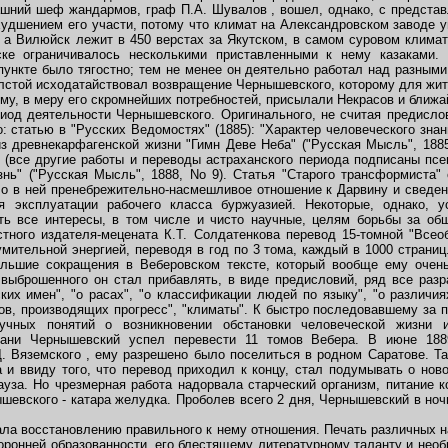
ашний шеф жандармов, граф П.А. Шувалов , вошел, однако, с предста
удшением его участи, потому что климат на Александровском заводе 
а Вилюйск лежит в 450 верстах за Якутском, в самом суровом климате,
е ограничивалось несколькими приставленными к нему казаками.
ункте было тягостно; тем не менее он деятельно работал над разными
олстой исходатайствовал возвращение Чернышевского, которому для жит
ему, в меру его скромнейших потребностей, присылали Некрасов и ближ
иод деятельности Чернышевского. Оригинального, не считая предислов
: статью в "Русских Ведомостях" (1885): "Характер человеческого зна
з древнекарфагенской жизни "Гимн Деве Неба" ("Русская Мысль", 188
(все другие работы и переводы астраханского периода подписаны пс
знь" ("Русская Мысль", 1888, No 9). Статья "Старого трансформиста"
ло в ней пренебрежительно-насмешливое отношение к Дарвину и сведен
я эксплуатации рабочего класса буржуазией. Некоторые, однако, у
ть все интересы, в том числе и чисто научные, целям борьбы за общ
тного издателя-мецената К.Т. Солдатенкова перевод 15-томной "Все
мительной энергией, переводя в год по 3 тома, каждый в 1000 страни
ольшие сокращения в Веберовском тексте, который вообще ему очен
 выброшенного он стал прибавлять, в виде предисловий, ряд все разр
ских имен", "о расах", "о классификации людей по языку", "о различ
ов, производящих прогресс", "климаты". К быстро последовавшему за 
учных понятий о возникновении обстановки человеческой жизни 
хани Чернышевский успел перевести 11 томов Вебера. В июне 1889
Д. Вяземского , ему разрешено было поселиться в родном Саратове. Та
а и ввиду того, что перевод приходил к концу, стал подумывать о нов
ауза. Но чрезмерная работа надорвала старческий организм, питание к
евского - катара желудка. Проболев всего 2 дня, Чернышевский в ночь 
ла восстановлению правильного к нему отношения. Печать различных н
ронней образованности, его блестящему литературному таланту и необ