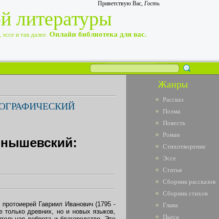
Приветствую Вас
,
Гость
ой литературы
Онлайн библиотека для вас.
эссе и так далее.
Жанры
Рассказ
ИОГРАФИЧЕСКИЙ
Поэма
Повесть
Роман
рнышевский:
Стихотворение
Эссе
Статья
Сборник рассказов
Сборник стихов
 протоиерей Гавриил Иванович (1795 -
Глава
 только древних, но и новых языков,
Пьеса
тельная доброта и благородство. Это