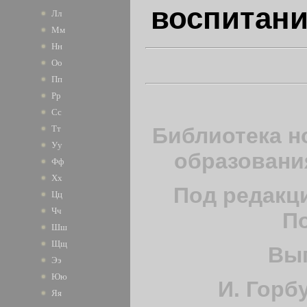
воспитани
Лл
Мм
Нн
Оо
Пп
Рр
Сс
Библиотека н
Тт
Уу
образовани
Фф
Хх
Под редакци
Цц
Чч
П
Шш
Щщ
Вы
Ээ
Юю
И. Горб
Яя