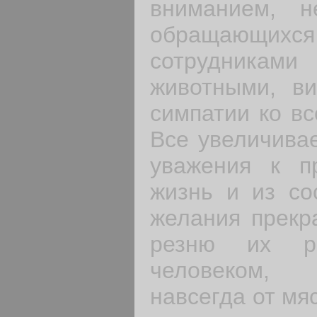
вниманием, н
обращаю­щ
сотрудника
животными, в
симпатии ко вс
Все увеличивае
уважения к п
жизнь и из со
желания прекр
резню их р
человеком,
навсегда от мя