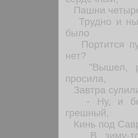
Пашни четыре
Трудно и нын
было
Портится пут
нет?
"Вышел, род
просила,
Завтра сулили
- Ну, и без
грешный,
Кинь под Савр
В зиму-то в