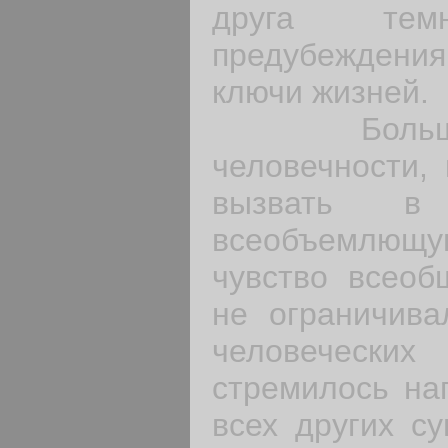
друга темн
предубеждениям
ключи жизней.
Большинс
человечности,
вызвать в
всеобъемлю
чувство всеоб
не ограничива
человечески
стремилось на
всех других с