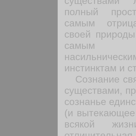
существами 
полный прос
самым отриц
своей природы
самым э
насильническ
инстинктам и с
Сознание свя
существами, пр
сознанье единс
(и вытекающее 
всякой жиз
отличительна