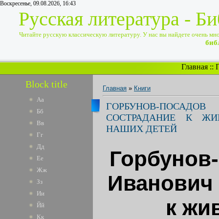
Воскресенье, 09.08.2026, 16:43
Русская литература - Б
Читайте русскую классическую литературу. У нас вы найдете очень много
биб
Главная
::
Block title
Главная
»
Книги
Аа
ГОРБУНОВ-ПОСАД
Бб
СОСТРАДАНИЕ К ЖИ
Вв
НАШИХ ДЕТЕЙ
Гг
Дд
Горбунов
Ее
Жж
Иванович 
Зз
Ии
к жи
Йй
Кк