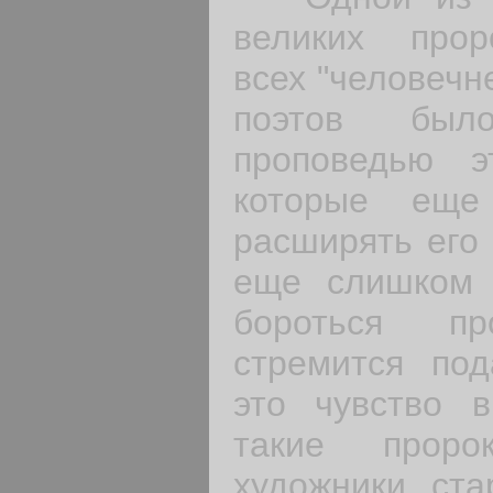
великих проро
всех "человечн
поэтов был
проповедью э
которые еще
расширять его 
еще слишком 
бороться пр
стремится под
это чувство в
такие проро
художники ста