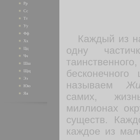
Рр
Сс
Тт
Уу
Фф
Каждый из нас
Хх
одну частич
Цц
Чч
таинствен
Шш
бесконечного 
Щщ
Ээ
называем
Ж
Юю
самих, жизн
Яя
миллионах ок
существ. Кажд
каждое из мал