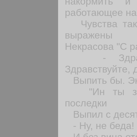
накормить и
работающее на
Чувства таки
выражены в
Некрасова "С р
- Здравст
Здравствуйте, 
Выпить бы. Эк
"Ин ты заб
последки
Выпил с десят
- Ну, не беда!
И без вина ото