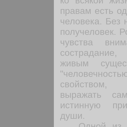
ко всякой жиз
правам есть од
чело­века. Без 
получеловек. Р
чувства вни
сострадание,
живым сущес
"человечност
свойством,
выражать са
истинную при
души.
Одной из гл