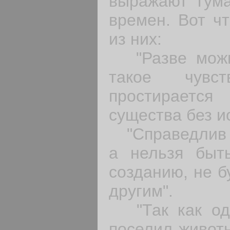
выражают гум
времен. Вот чт
из них:
"Разве можн
такое чувс
простирает
существа без и
"Справедлив то
а нельзя быт
созданию, не б
другим".
"Так как оди
поселил животн