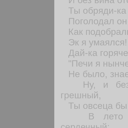
Ты обряди-ка 
Поголодал он 
Как подобрали
Эк я умаялся!.
Дай-ка горяче
"Печи я нынче,
Не было, знае
Ну, и без 
грешный,
Ты овсеца бы 
В лето од
сердечный;