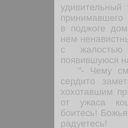
удивительный 
принимавшего 
в поджоге дом
нем ненавистны
с жалостью
появившуюся на
"- Чему смее
сердито заме
хохотавшим пр
от ужаса ко
боитесь! Божья
радуетесь!