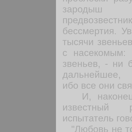
зародыш 
предвозве
бессмертия. Ув
тысячи звеньев
с насекомым: 
звеньев, - ни 
дальнейшее, 
ибо все они свя
И, наконец,
известный р
испытатель гов
"Любовь не тол