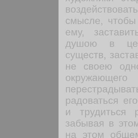
воздействоват
смысле, что­бы
ему, заставит
душою в цен
существ, заста
не своею одн
окружающего
перестрадыва
радоваться его
и трудиться 
забывая в это
на этом обще