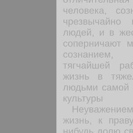
человека, соз
чрез­вычайно
людей, и в же
соперничают 
сознанием, 
тягчайшей р
жизнь в тяже
людьми самой т
культуры
Неуважением к
жизнь, к прав
нибудь долю св