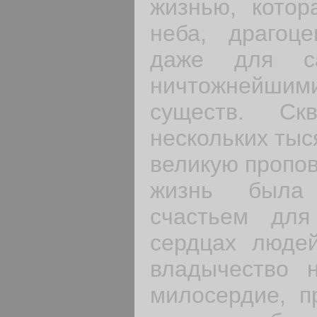
жизнью, котор
неба, драгоц
даже для са
ничтож­нейши
существ. Скв
нескольких ты
великую пропов
жизнь была
счастьем дл
сердцах людей
влады­чество 
милосердие, п