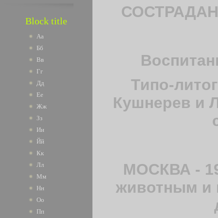
СОСТРАДАН
Block title
Аа
Бб
Воспитан
Вв
Гг
Типо-литог
Дд
Ее
Кушнерев и Л
Жж
Зз
Ии
Йй
Кк
МОСКВА - 1
Лл
Мм
животным и 
Нн
Оо
Пп