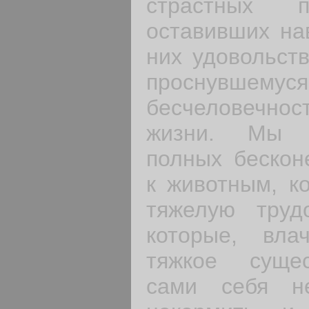
страстных п
оставивших на
них удовольств
проснувше
бесчеловечнос
жизни. Мы в
полных бескон
к животным, к
тяжелую труд
которые, вла
тяжкое суще
сами себя не