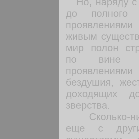
Но, наряду с 
до полного с
проявлениями
живым существ
мир полон ст
по вине ч
проявлениям
бездушия, жес
доходящих д
зверства.
Сколько-ниб
еще с други