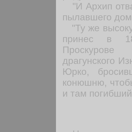
"И Архип отва
пылавшего дома
"Ту же высоку
принес в 1
Проскурове 
драгунского Из
Юрко, броси
конюшню, чтобы
и там погибший