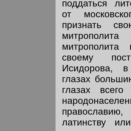
поддаться лит
от московск
признать св
митрополи
митрополита 
своему пост
Исидорова, в
глазах большин
глазах всего 
народонаселен
православию
латинству ил