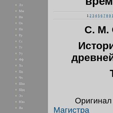
врем
Лл
Мм
1
2
3
4
5
6
7
8
9
Нн
Оо
С. М.
Пп
Рр
Сс
Истори
Тт
Уу
древне
Фф
Хх
Цц
Чч
Шш
Щщ
Ээ
Оригинал 
Юю
Магистра
Яя