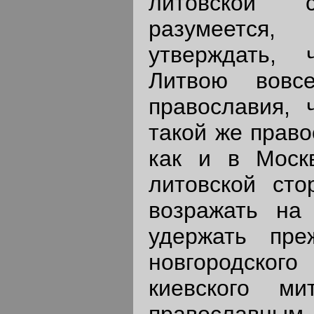
литовской с
разумеетс
утверждать,
Литвою вовс
православия, 
такой же право
как и в Моск
литовской ст
возражать на
удержать пре
новгородско
киевского ми