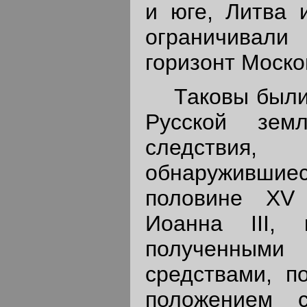
и юге, Литва 
ограничива
горизонт Моско
Таковы были
Русской зем
следстви
обнаруживш
половине XV
Иоанна III, 
полученны
средствами, п
положением с