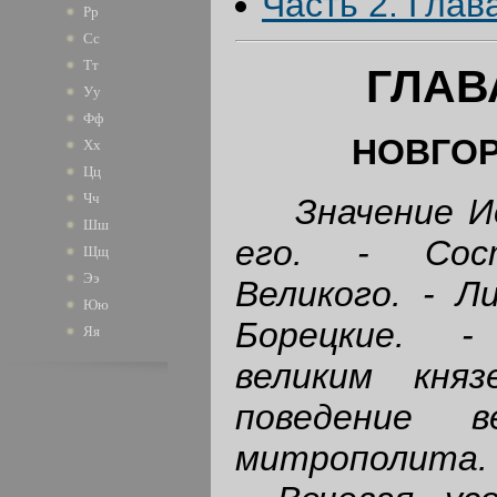
Часть 2. Глав
Рр
Сс
Тт
ГЛАВ
Уу
Фф
НОВГОР
Хх
Цц
Чч
Значение И
Шш
его. - Сост
Щщ
Ээ
Великого. - Л
Юю
Борецкие. -
Яя
великим кня
поведение в
митрополита. 