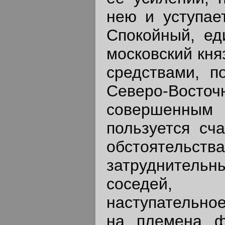
нею и уступае
Спокойный, ед
московский кня
средствами, п
Северо-Во
совершенны
пользуется сч
обстоятельства
затруднител
соседей,
наступательное
на племена ф