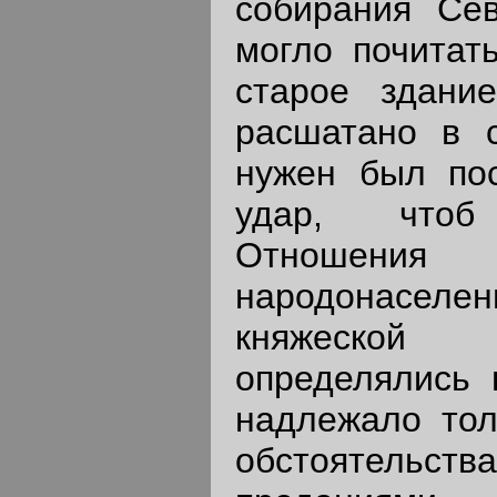
собирания Сев
могло почитат
старое здани
расшатано в с
нужен был пос
удар, чтоб
Отношени
народонасе
княжеско
определялись 
надлежало тол
обстоятельства