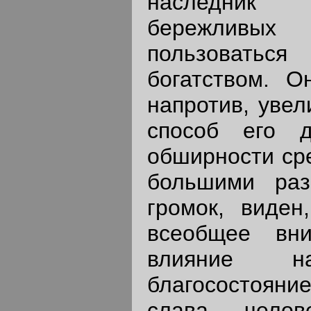
наследник 
бережливых 
пользоватьс
богатством. О
напротив, увел
способ его 
обширности сре
большими раз
громок, виден
всеобщее вн
влияние 
благосостоян
слава челов