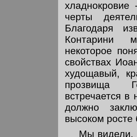
хладнокровие 
черты деятел
Благодаря из
Контарини 
некоторое пон
свойствах Иоан
худощавый, кр
прозвища Го
встречается в 
должно закл
высоком росте 
Мы видели, 