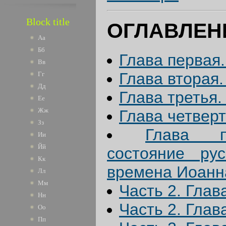
Block title
ОГЛАВЛЕН
Аа
Бб
Глава первая
Вв
Глава вторая
Гг
Дд
Глава третья.
Ее
Жж
Глава четверт
Зз
Глава п
Ии
Йй
состояние ру
Кк
времена Иоанна
Лл
Мм
Часть 2. Глав
Нн
Часть 2. Глав
Оо
Пп