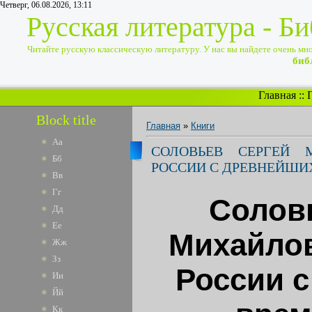
Четверг, 06.08.2026, 13:11
Русская литература - Б
Читайте русскую классическую литературу. У нас вы найдете очень много
биб
Главная
::
Block title
Главная
»
Книги
Аа
СОЛОВЬЕВ СЕРГЕЙ 
Бб
РОССИИ С ДРЕВНЕЙШИХ
Вв
Гг
Солов
Дд
Ее
Михайлов
Жж
Зз
России 
Ии
Йй
Кк