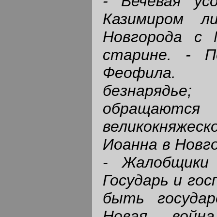
- Вечевая ус
Казимиром л
Новгорода с 
старине. - П
Феофила. 
безнаряд
обращаю
великокняжеско
Иоанна в Новго
- Жалобщики
Государь и гос
быть государ
Новая война