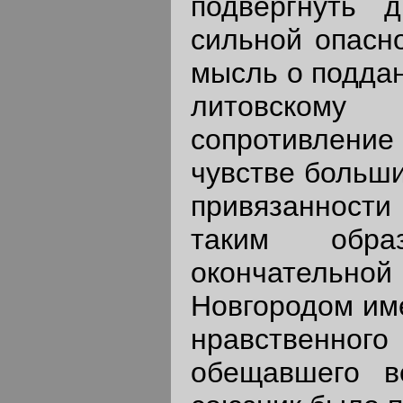
подвергнуть д
сильной опаcно
мысль о поддан
литовско
сопротивлени
чувстве больши
привязанност
таким обр
окончательн
Новгородом им
нравствен
обещавшего в