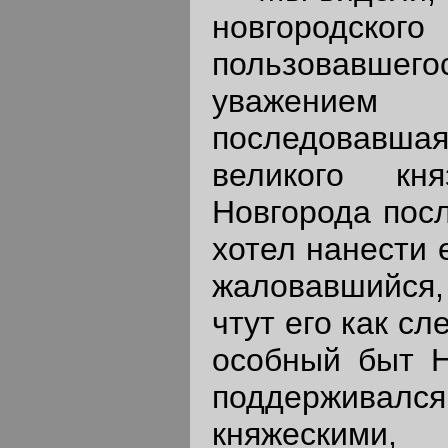
новгородского
пользовавш
уважение
последовавш
великого кн
Новгорода посл
хотел нанести 
жаловавшийся,
чтут его как сл
особный быт Н
поддерживалс
княжескими