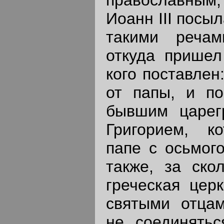
православным
Иоанн III посы
такими речам
откуда пришел
кого поставлен
от папы, и п
бывшим царег
Григорием, к
папе с осьмог
также, за ско
греческая церк
святыми отцам
не соединятьс