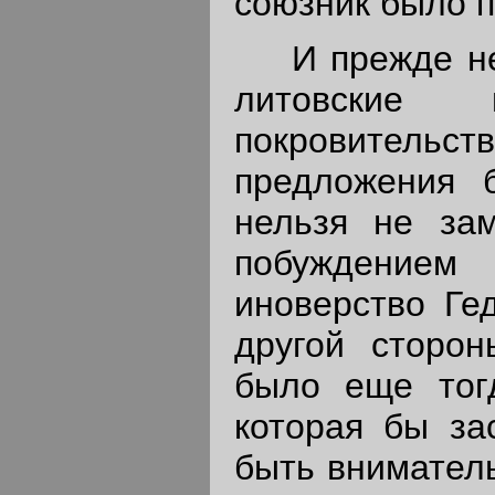
союзник было 
И прежде н
литовские 
покровительс
предложения 
нельзя не зам
побуждени
иноверство Гед
другой сторо
было еще тогд
которая бы за
быть внимател