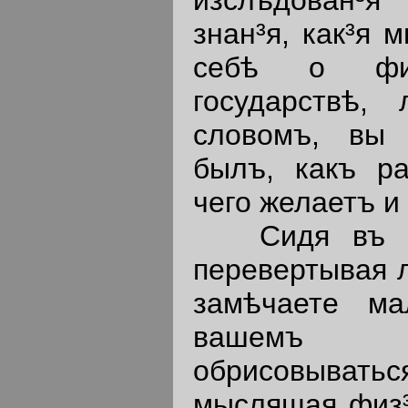
знан³я, как³я 
себѣ о фило
государствѣ, 
словомъ, вы
былъ, какъ ра
чего желаетъ и
Сидя въ кр
перевертывая л
замѣчаете ма
вашемъ 
обрисовыват
мыслящая физ³