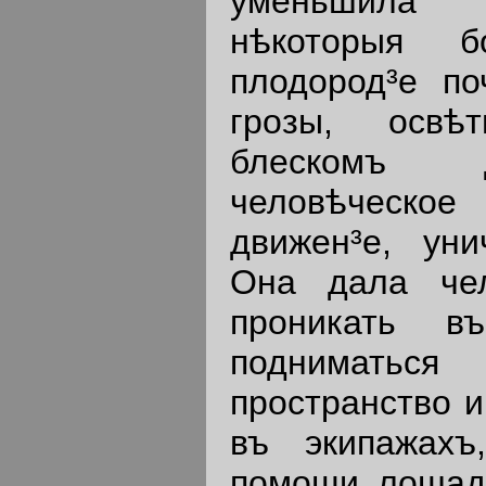
уменьшила г
нѣкоторыя б
плодород³е по
грозы, освѣ
блескомъ 
человѣческое
движен³е, уни
Она дала чел
проникать в
подниматьс
пространство и
въ экипажахъ
помощи лошад