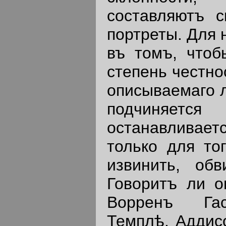
составляютъ с
портреты. Для 
въ томъ, чтоб
степень честно
описываемаго л
подчиняется
останавливаетс
только для тог
извинить, обв
Говоритъ ли о
Ворренъ Гас
Темплѣ, Аддис