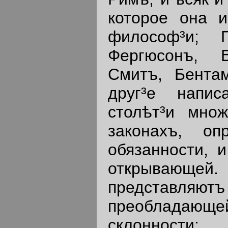
которое она и
философ³и; Г
Фергюсонъ, 
Смитъ, Бента
друг³е напи
столѣт³и множ
законахъ, о
обязанности, и
открывающей
представляютъ
преобладающ
склонности