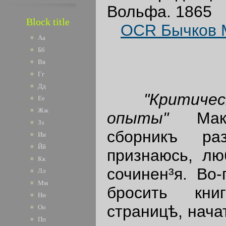
Вольфа. 1865
Block title
OCR Бычков М
Аа
Бб
Вв
Гг
Дд
"Критичес
Ее
Жж
опыты"
Ма
Зз
сборникъ ра
Ии
Йй
признаюсь, лю
Кк
сочинен³я. Во
Лл
Мм
бросить кни
Нн
страницѣ, нача
Оо
Пп