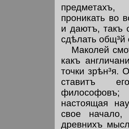
предметахъ,
проникать во в
и даютъ, такъ 
сдѣлать общ³й 
Маколей смот
какъ англичани
точки зрѣн³я. 
ставитъ е
философовъ; 
настоящая нау
свое начало,
древнихъ мысл