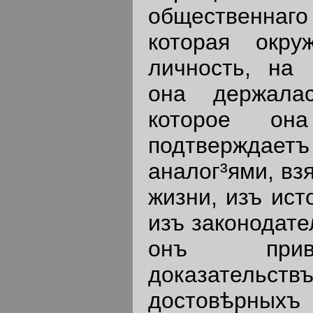
общественнаго
которая окру
личность, на 
она держалас
которое он
подтвержда
аналог³ями, вз
жизни, изъ ист
изъ законодате
онъ прив
доказател
достовѣрныхъ