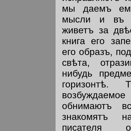
мы даемъ ем
мысли и въ 
живетъ за двѣ
книга его зап
его образъ, по
свѣта, отраз
нибудь предме
горизонтѣ. Т
возбуждаемое
обнимаютъ вс
знакомятъ н
писателя о