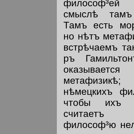
философ³ей 
смыслѣ тамъ
Тамъ есть мор
но нѣтъ метафи
встрѣчаемъ так
ръ Гамильто
оказываетс
метафизик
нѣмецкихъ фи
чтобы ихъ о
считаетъ 
философ³ю нел