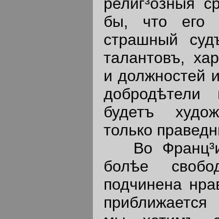
религ³озныя ср
бы, что его 
страшный судъ
талантовъ, хар
и должностей и
добродѣтели
будетъ худо
только праведн
Во Франц³и 
болѣе свобо
подчинена нра
приближается 