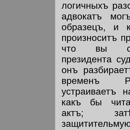
логичныхъ разс
адвокатъ мог
образецъ, и 
произноситъ пр
что вы сл
президента су
онъ разбираетъ
временъ Ре
устраиваетъ н
какъ бы чита
актъ; зат
защитительмую 