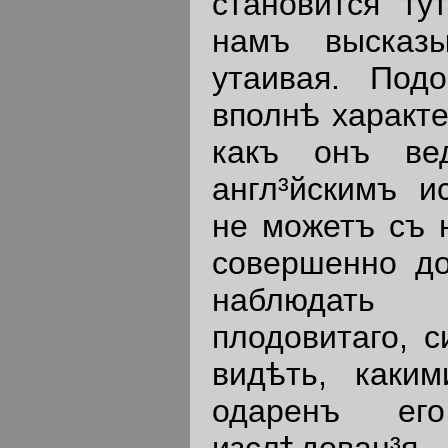
становится ту
намъ высказы
утаивая. Под
вполнѣ характе
какъ онъ ве
англ³йскимъ и
не можетъ съ 
совершенно до
наблюдать 
плодовитаго, с
видѣть, каки
одаренъ его
изслѣдован³