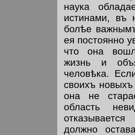
наука облада
истинами, въ 
болѣе важнымъ
ея постоянно у
что она вошл
жизнь и объ
человѣка. Есл
своихъ новыхъ 
она не стара
область нев
отказывается
должно остава