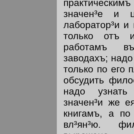
практически
значен³е и 
лаборатор³и и 
только отъ 
работамъ в
заводахъ; надо
только по его 
обсудить фило
надо узнать
значен³и же е
книгамъ, а по
вл³ян³ю. фи