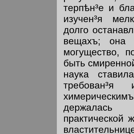
терпѣн³е и бла
изучен³я мел
долго останавл
вещахъ; она 
могущество, п
быть смиренной
наука ставил
требован³я
химерическимъ
держалас
практической ж
властительни