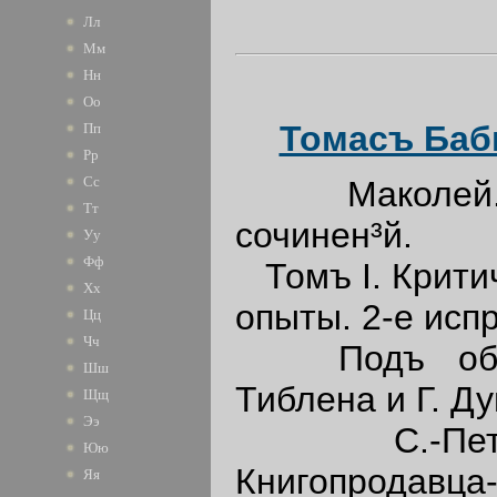
Лл
Мм
Нн
Оо
Томасъ Баб
Пп
Рр
Сс
Маколей. П
Тт
сочинен³й.
Уу
Фф
Томъ I. Критич
Хх
опыты. 2-е исп
Цц
Чч
Подъ обще
Шш
Тиблена и Г. Д
Щщ
Ээ
С.-Петере
Юю
Книгопродавц
Яя