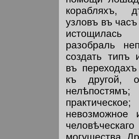
корабляхъ, 
узловъ въ часъ
истощилас
разобраль неп
создать типъ 
въ переходахъ
къ другой, 
нелѣпостямъ;
практическ
невозможное 
человѣческаго 
могущества. Др