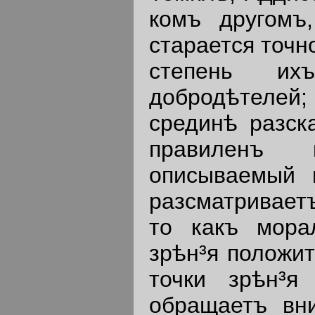
комъ другомъ
старается точн
степень их
добродѣтелей;
срединѣ разска
правиленъ 
описываемый 
разсматриваетъ
то какъ мора
зрѣн³я положит
точки зрѣн³я 
обращаетъ вни