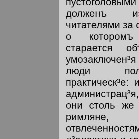
пустоголов
долженъ из
читателями за 
о которомъ 
старается об
умозаключен³я
люди пол
практическ³е: 
администрац³я
они столь же 
римляне,
отвлеченнос