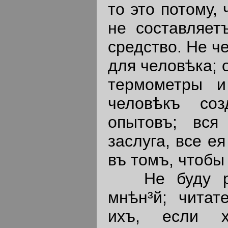
то это потому,
не составляет
средство. Не ч
для человѣка; 
термометры и
человѣкъ со
опытовъ; вся
заслуга, все е
въ томъ, чтобы
Не буду раз
мнѣн³й; читат
ихъ, если х