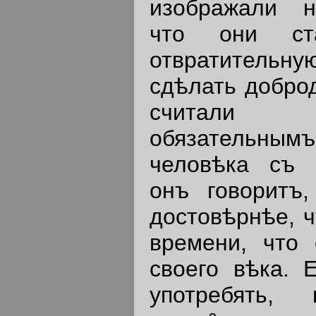
изображали н
что они ста
отвратительн
сдѣлать добро
считали 
обязательны
человѣка съ 
онъ говоритъ
достовѣрнѣе, ч
времени, что 
своего вѣка. 
употребять,