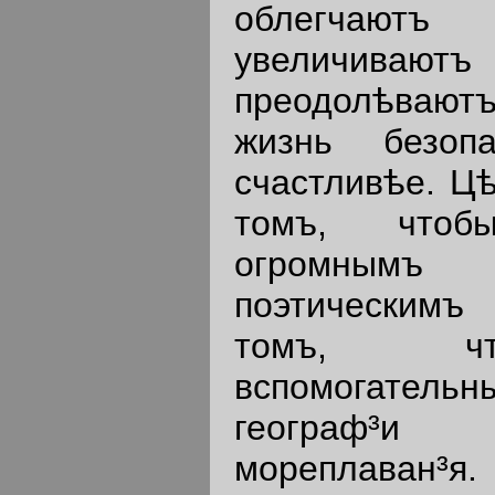
облегчаютъ 
увеличивают
преодолѣвают
жизнь безоп
счастливѣе. Цѣ
томъ, чтоб
огромнымъ 
поэтическимъ 
томъ, чт
вспомогател
географ³
мореплаван³я