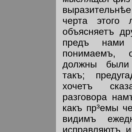
выразительнѣе
черта этого 
объясняетъ др
предъ нами
понимаемъ, 
должны были
такъ; предуг
хочетъ сказ
разговора нам
какъ пр³емы че
видимъ ежед
исправляютъ и