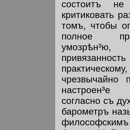
состоитъ не
критиковать ра
томъ, чтобы оп
полное пр
умозрѣн³ю,
привязанн
практическом
чрезвычайно п
настроен³е
согласно съ ду
барометръ наз
философскимъ