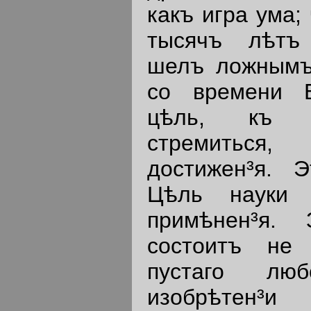
какъ игра ума;
тысячъ лѣтъ
шелъ ложнымъ 
со времени 
цѣль, къ к
стремиться
достижен³я. 
Цѣль науки 
примѣнен³я. 
состоитъ не 
пустаго лю
изобрѣтен³и