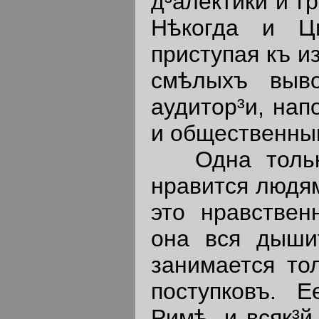
д³алектики и г
Нѣкогда и Ци
приступая къ и
смѣлыхъ выво
аудитор³и, нап
и общественны
Одна только
нравится людям
это нравствен
она вся дыши
занимается то
поступковъ. 
Римѣ, и всяк³й