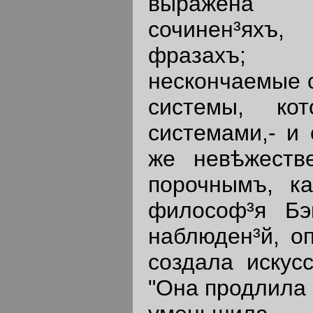
выражена 
сочинен³яхъ
фразахъ;
нескончаемые с
системы, кот
системами,- и 
же невѣжеств
порочнымъ, ка
философ³я Бэ
наблюден³й, о
создала искус
"Она продлила 