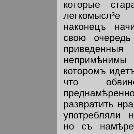
которые стар
легкомысл³е 
наконецъ нач
свою очередь
приведенн
непримѣним
которомъ идетъ
что обвин
преднамѣр
развратить нра
употребляли н
но съ намѣре