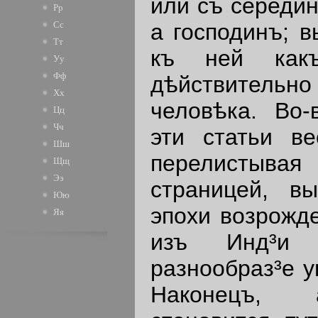
или съ середин
Рр
а господинъ; в
Сс
Тт
къ ней как
Уу
Фф
дѣйствительно
Хх
человѣка. Во-
Цц
Чч
эти статьи ве
Шш
перелистыв
Щщ
Ээ
страницей, в
Юю
эпохи возрожде
Яя
изъ Инд³и 
разнообраз³е у
Наконецъ, 