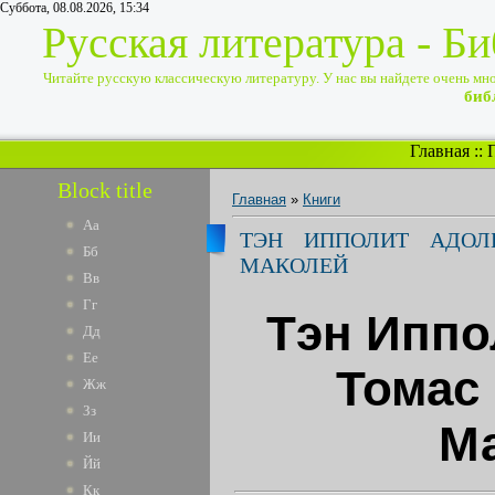
Суббота, 08.08.2026, 15:34
Русская литература - Б
Читайте русскую классическую литературу. У нас вы найдете очень много
биб
Главная
::
Block title
Главная
»
Книги
Аа
ТЭН ИППОЛИТ АДОЛ
Бб
МАКОЛЕЙ
Вв
Гг
Тэн Иппо
Дд
Ее
Томас
Жж
Зз
М
Ии
Йй
Кк