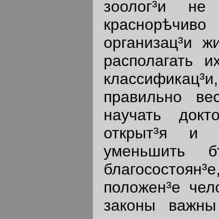
зоолог³и не
краснорѣчиво
организац³и ж
располагать и
классификац³и
правильно ве
научать докт
открыт³я и 
уменьшить бѣ
благососто
положен³е чело
законы важны