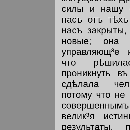
силы и нашу с
насъ отъ тѣхъ
насъ закрыты,
новые; она 
управляющ³е 
что рѣшила
проникнуть въ
сдѣлала чел
потому что не 
совершенны
велик³я ист
результаты,