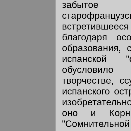
забытое 
старофранц
встретивше
благодаря ос
образования, 
испанской "
обусловил
творчестве, сс
испанского ост
изобретательн
оно и Корн
"Сомнительно