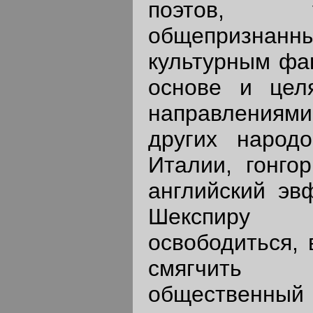
поэтов, 
общепризнан
культурным фа
основе и цел
направлениям
других народ
Италии, гонго
английский эвф
Шекспиру
освободиться,
смягчить 
общественны