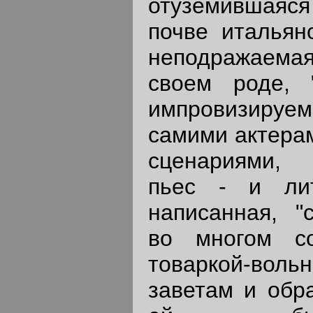
отуземившая
почве итальян
неподражаема
своем роде, "c
импровизируе
самими актера
сценариями,
пьес - и лит
написанная, "c
во многом с
товаркой-во
заветам и обр