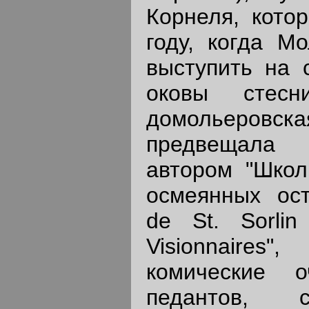
Корнеля, кото
году, когда М
выступить на 
оковы стесни
домольеро
предвещала 
автором "Школ
осмеянных ос
de St. Sorli
Visionnaire
комические о
педантов, с