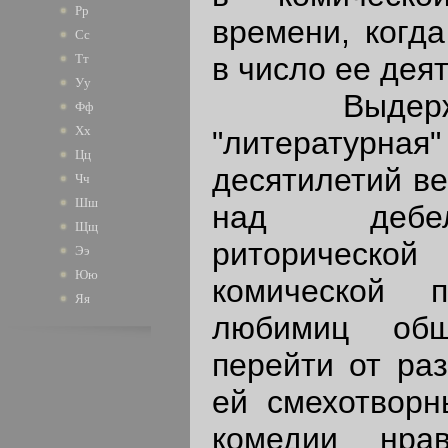
Рр
времени, когда
Сс
в число ее дея
Тт
Уу
Выдержанн
Фф
Хх
"литературная
Цц
десятилетий ве
Чч
Шш
над дебе
Щщ
риторическо
Ээ
Юю
комической п
Яя
любимиц общ
перейти от ра
ей смехотворн
комедии нра