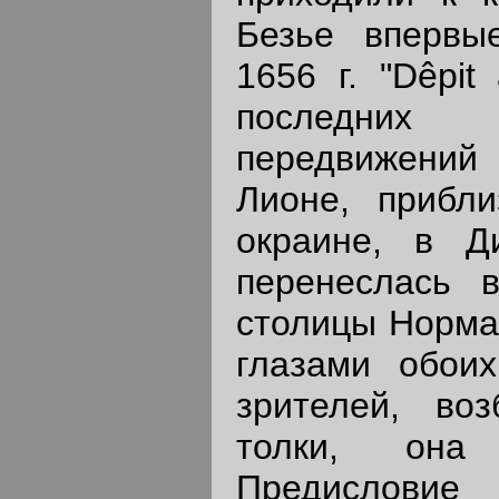
Безье впервы
1656 г. "Dêpit
последних 
передвижений
Лионе, прибли
окраине, в Д
перенеслась 
столицы Норма
глазами обоих
зрителей, во
толки, она
Предисло