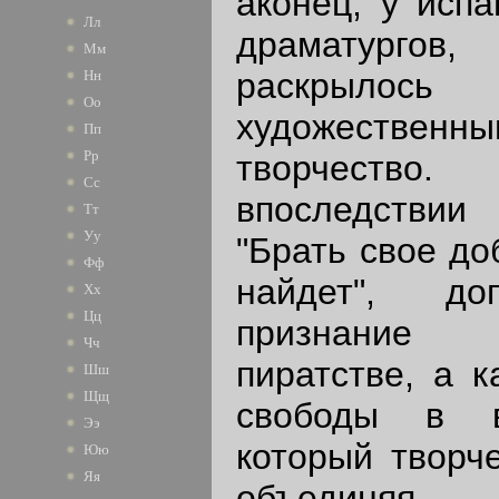
аконец, у испа
Лл
драматургов
Мм
раскрыло
Нн
Оо
художественн
Пп
Рр
творчество.
Сс
впоследствии
Тт
Уу
"Брать свое до
Фф
найдет", д
Хх
Цц
признание 
Чч
пиратстве, а к
Шш
Щщ
свободы в в
Ээ
который творче
Юю
Яя
объединяя 