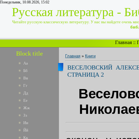
Понедельник, 10.08.2026, 15:02
Русская литература - Б
Читайте русскую классическую литературу. У нас вы найдете очень много
биб
Главная
::
Block title
Главная
»
Книги
Аа
ВЕСЕЛОВСКИЙ АЛЕКСЕ
Бб
СТРАНИЦА 2
Вв
Гг
Веселов
Дд
Ее
Николае
Жж
Зз
Ии
Йй
Кк