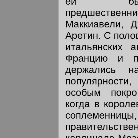
ей бы
предшеств
Маккиавели, 
Аретин. С поло
итальянских а
Францию и п
держались н
популярности
особым покро
когда в короле
соплеменни
правительст
кардинала Маза