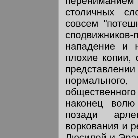
перениман
столичных сл
совсем "потешн
сподвижников-
нападение и 
плохие копии, 
представл
нормально
общественног
наконец волю
позади арле
воркования и р
Люсилей и Эрас