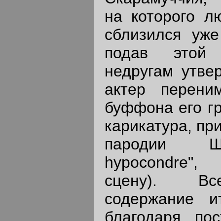
на которого л
сблизился уж
подав этой 
недругам утвер
актер перени
буффона его г
карикатура, пр
пародии Ша
hypocondre",
сцену). Вс
содержание и
благодаря пос