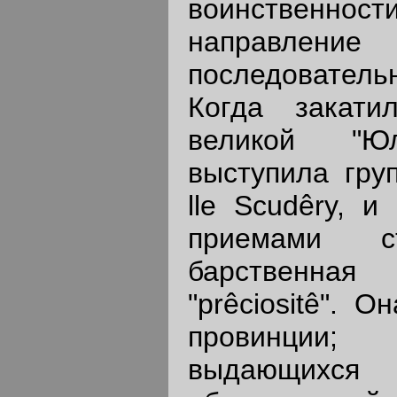
воинственност
направлени
последователь
Когда закати
великой "Ю
выступила гру
lle Scudêry, 
приемами ст
барственн
"prêciositê". 
провинции; 
выдающих