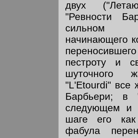
двух ("Лета
"Ревности Бар
сильном ит
начинающего ко
переносивше
пестроту и с
шуточного 
"L'Etourdi" все 
Барбьери; в 
следующем и 
шаге его как
фабула пере