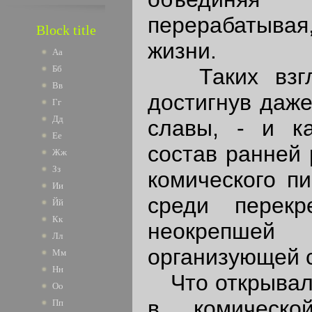
перерабатывая
Block title
жизни.
Аа
Бб
Таких взгля
Вв
достигнув даже
Гг
Дд
славы, - и к
Ее
состав ранней
Жж
Зз
комического пи
Ии
среди перекр
Йй
Кк
неокрепше
Лл
организующей 
Мм
Нн
Что открывал
Оо
в комическо
Пп