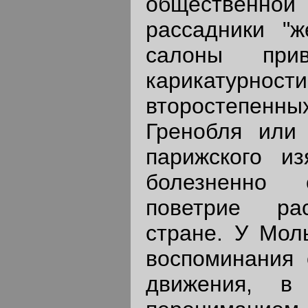
общественной 
рассадники "ж
салоны при
карикатурнос
второстепен
Гренобля или
парижского из
болезненно 
поветрие ра
стране. У Мол
воспоминания 
движения, в