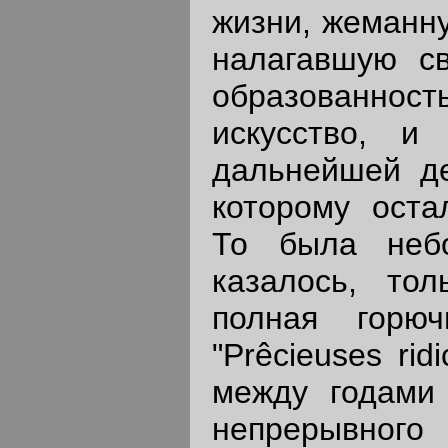
жизни, жеманну
налагавшую с
образованно
искусство, и
дальнейшей де
которому оста
То была неб
казалось, тол
полная горю
"Prêcieuses rid
между годами
непрерывног