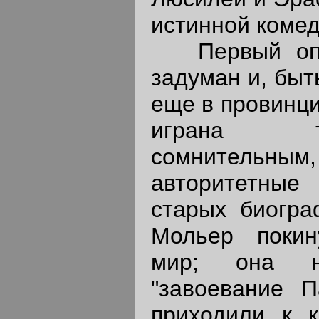
истинной комед
Первый опыт 
задуман и, быт
еще в провинци
играна т
сомнительн
авторитетные
старых биогра
Мольер покин
мир; она н
"завоевание П
приходили к к