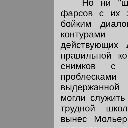
Но ни "шум
фарсов с их з
бойким диало
контурами
действующих 
правильной к
снимков с н
проблеска
выдержанной 
могли служить
трудной шко
вынес Мольер