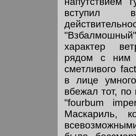
напутствием 
вступил
действител
"Взбалмошный
характер вет
рядом с ним 
сметливого fac
в лице умного
вбежал тот, по
"fourbum imper
Маскариль, к
всевозможным