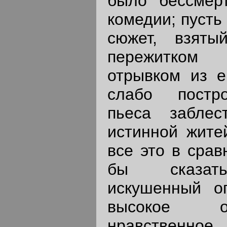
было бессмер
комедии; пусть
сюжет, взяты
пережитком 
отрывком из е
слабо постро
пьеса забле
истинной житей
все это в срав
бы сказать
искушенный о
высокое о
нравственное 