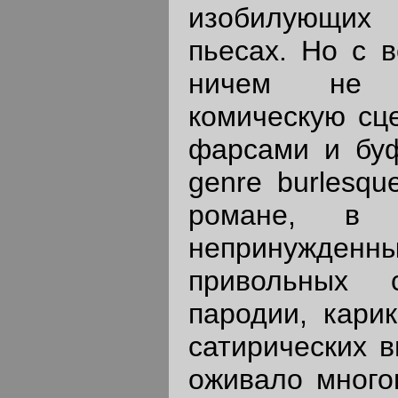
изобилующих
пьесах. Но с в
ничем не с
комическую сце
фарсами и бу
genre burlesqu
романе, в п
непринужденн
привольных с
пародии, кари
сатирических в
оживало много