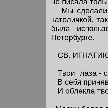
но писала тольк
Мы сделали Ч
католичкой, та
была использ
Петербурге.
СВ. ИГНАТИ
Твои глаза - с
В себя приняв
И облекла тво