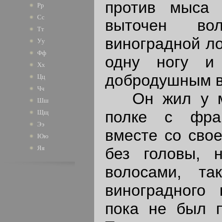
против мыса 
Рр
Сс
выточен во
Тт
виноградной ло
Уу
Фф
одну ногу и
Хх
добродушным в
Цц
Чч
Он жил у ме
Шш
полке с фран
Щщ
Ээ
вместе со свое
Юю
Яя
без головы, 
волосами, та
виноградного 
пока не был 