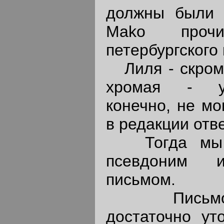
должны были 
Mako проч
петербургского
Лиля - скромн
хромая - уд
конечно, не мо
в редакции отв
Тогда мы р
псевдоним 
письмом.
Письмо б
достаточно ут