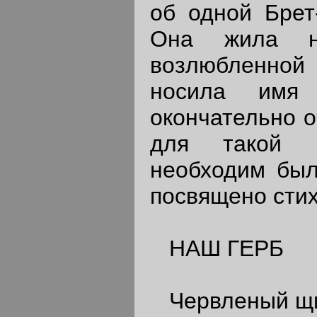
об одной Брет-
Она жила н
возлюбленной
носила имя 
окончательно о
для такой с
необходим был
посвящено сти
НАШ ГЕРБ
Червленый щит