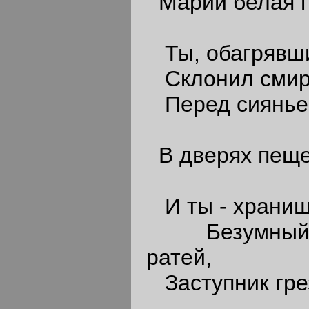
Марии белая 
Ты, обагрявши
Склонил смир
Перед сияньем
В дверях пещ
И ты - храниш
Безумный в
ратей,
Заступник грез