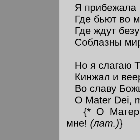
Я прибежала и
Где бьют во м
Где ждут без
Соблазны мира
Но я слагаю Т
Кинжал и веер,
Во славу Божь
О Mater Dei, m
{* О Матерь
мне!
(лат.)
}