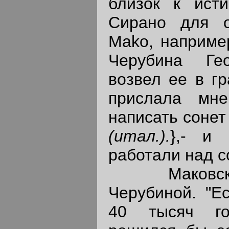
близок к ист
Сирано для о
Mako, например
Черубина Ге
возвел ее в гр
прислала мн
написать сонет 
(итал.).
},- и
работали над с
Маковский
Черубиной. "Е
40 тысяч го