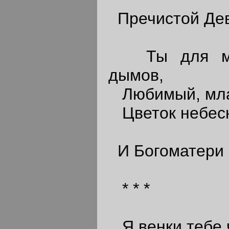
Пречистой Дев
Ты для мен
дымов,
Любимый, мла
Цветок небес
И Богоматери 
* * *
Я венки тебе 