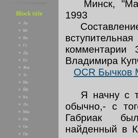
Минск, "Маст
1993
Block title
Аа
Составление, 
Бб
вступител
Вв
Гг
комментарии 
Дд
Владимира Куп
Ее
Жж
OCR Бычков М
Зз
Ии
Йй
Я начну с то
Кк
обычно,- с тог
Лл
Мм
Габриак бы
Нн
найденный в Ко
Оо
Пп