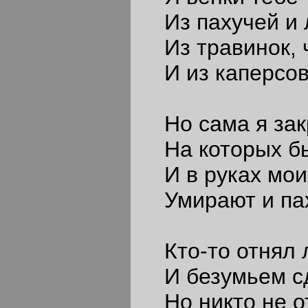
Из пахучей и 
Из травинок, 
И из каперсов 
Но сама я зак
На которых бы 
И в руках моих
Умирают и пах
Кто-то отнял 
И безумьем сд
Но никто не о