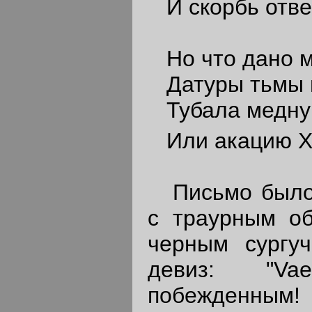
И скорбь отвер
Но что дано м
Датуры тьмы и
Тубала медну
Или акацию Х
Письмо было 
с траурным об
черным сургу
девиз: "Vae
побежденным