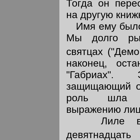
Тогда он пере
на другую книж
Имя ему было 
Мы долго ры
святцах ("Дем
наконец, ост
"Габриах"
защищающий от
роль шла 
выражению лиц
Лиле в т
девятнадцать