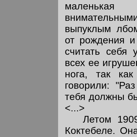
маленька
вниматель
выпуклым лбо
от рождения и
считать себя 
всех ее игруше
нога, так ка
говорили: "Ра
тебя должны бы
<...>
Летом 1909 
Коктебеле. Он