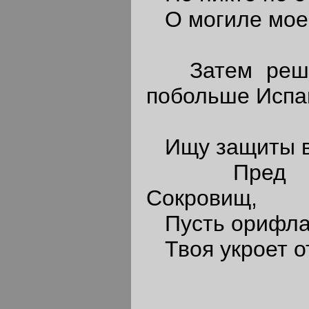
О могиле моей
Затем решил
побольше Испа
Ищу защиты в
Пред Бог
Сокровищ,
Пусть орифл
Твоя укроет о