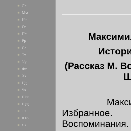
Лл
Мм
Нн
Оо
Максими
Пп
Рр
Сс
Истор
Тт
Уу
(Рассказ М. В
Фф
Ш
Хх
Цц
Чч
Шш
Максимил
Щщ
Избранное.
Ээ
Юю
Воспоминания.
Яя