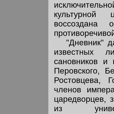
исключител
культурной 
воссоздана 
противоречивой
"Дневник" да
известных л
сановников и 
Перовского, Б
Ростовцева, Г
членов импер
царедворцев, 
из униве