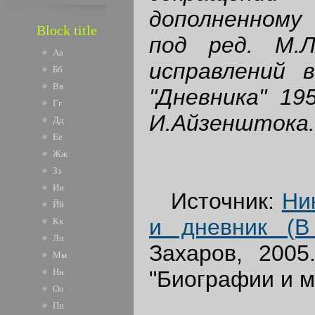
дополненному
Block title
под ред. М.
Аа
исправлений 
Бб
Вв
"Дневника" 195
Гг
И.Айзенштока.
Дд
Ее
Жж
Зз
Ии
Источник:
Ни
Йй
и дневник (В 
Кк
Лл
Захаров, 2005
Мм
"Биографии и м
Нн
Оо
Пп