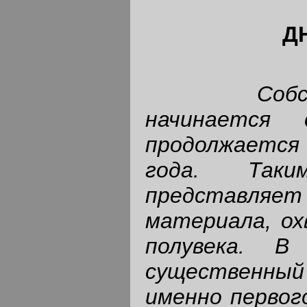
Д
Соб
начинается
продолжаетс
года. Так
представляе
материала, о
полувека. В
существенный
именно первого