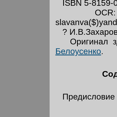
ISBN 5-8159-0
OCR: Сл
slavanva($)yand
? И.В.Захаров,
Оригинал з
Белоусенко
.
Со
Предисловие 