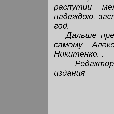
распутии ме
надеждою, зас
год.
Дальше пре
самому Алекс
Никитенко. .
Редактор
издания