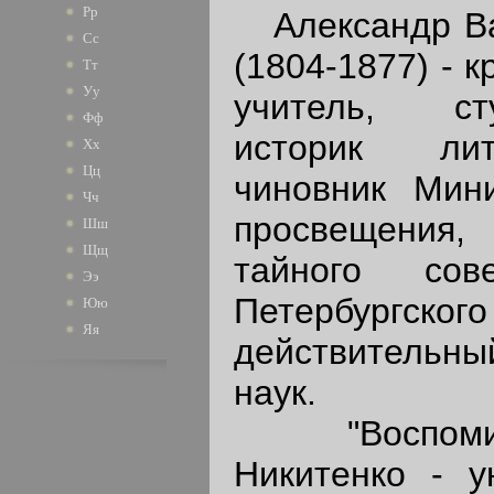
Рр
Александр Ва
Сс
(1804-1877) - 
Тт
Уу
учитель, ст
Фф
историк лит
Хх
Цц
чиновник Мини
Чч
просвещения,
Шш
Щщ
тайного сов
Ээ
Петербургско
Юю
Яя
действитель
наук.
"Воспомина
Никитенко - у