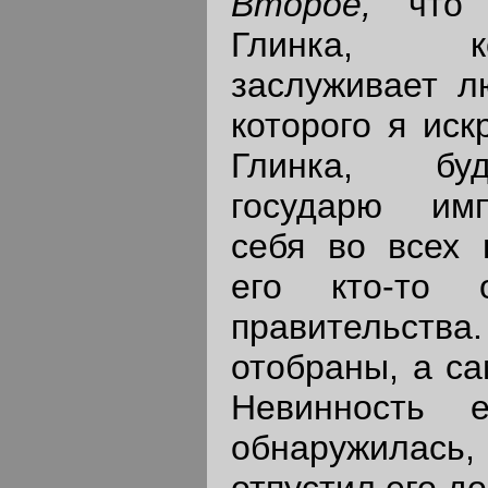
Второе,
что Ф
Глинка, к
заслуживает л
которого я иск
Глинка, буд
государю имп
себя во всех 
его кто-то 
правительства.
отобраны, а са
Невинность е
обнаружилас
отпустил его до