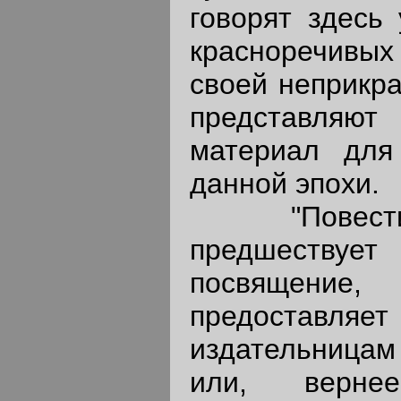
говорят здесь
красноречивы
своей неприкр
представля
материал для
данной эпохи.
"Повести 
предшест
посвящение,
предоставляе
издательница
или, верне