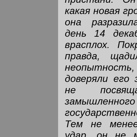
какая новая гр
она разразил
день 14 дека
врасплох. Пок
правда, щад
неопытность, 
доверяли его 
не посвя
замышл
государстве
Тем не менее
удар, он не 