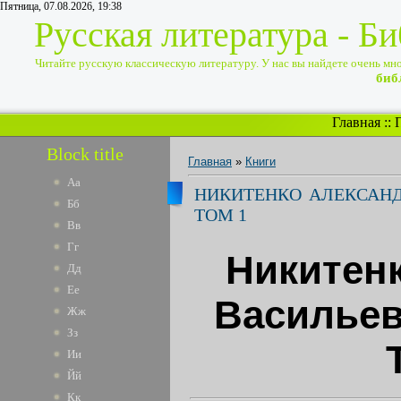
Пятница, 07.08.2026, 19:38
Русская литература - Б
Читайте русскую классическую литературу. У нас вы найдете очень много
биб
Главная
::
Block title
Главная
»
Книги
Аа
НИКИТЕНКО АЛЕКСАНД
Бб
ТОМ 1
Вв
Гг
Никитен
Дд
Ее
Васильев
Жж
Зз
Ии
Йй
Кк