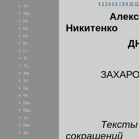
1
2
3
4
5
6
7
8
9
10
11
Лл
Алек
Мм
Нн
Никитенко
Оо
Пп
Д
Рр
Сс
Тт
Уу
ЗАХАР
Фф
Хх
Цц
Чч
Шш
Щщ
Ээ
Текст
Юю
сокращен
Яя